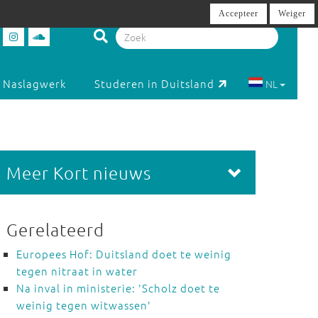
Accepteer
Weiger
Naslagwerk
Studeren in Duitsland
NL
Meer Kort nieuws
Gerelateerd
Europees Hof: Duitsland doet te weinig
tegen nitraat in water
Na inval in ministerie: 'Scholz doet te
weinig tegen witwassen'