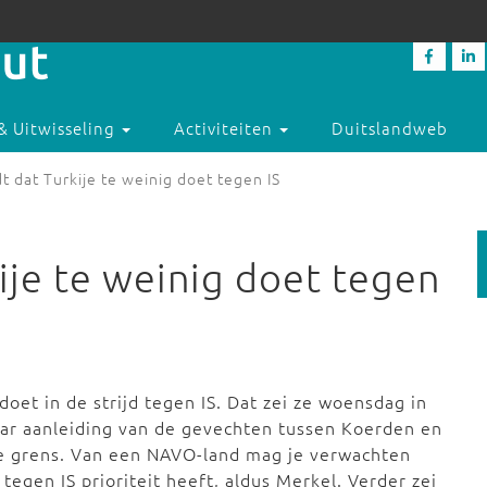
& Uitwisseling
Activiteiten
Duitslandweb
t dat Turkije te weinig doet tegen IS
ije te weinig doet tegen
doet in de strijd tegen IS. Dat zei ze woensdag in
ar aanleiding van de gevechten tussen Koerden en
kse grens. Van een NAVO-land mag je verwachten
d tegen IS prioriteit heeft, aldus Merkel. Verder zei