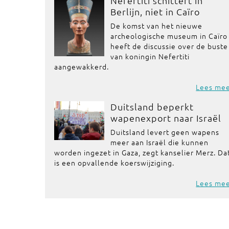
Nefertiti schittert in
Berlijn, niet in Caïro
De komst van het nieuwe
archeologische museum in Caïro
heeft de discussie over de buste
van koningin Nefertiti
aangewakkerd.
Lees me
Duitsland beperkt
wapenexport naar Israël
Duitsland levert geen wapens
meer aan Israël die kunnen
worden ingezet in Gaza, zegt kanselier Merz. Da
is een opvallende koerswijziging.
Lees me