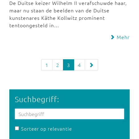
De Duitse keizer Wilhelm II verafschuwde haar,
maar nu staan de beelden van de Duitse
kunstenares Käthe Kollwitz prominent
tentoongesteld in…
Mehr
1
2
3
4
Suchbegriff:
Sorteer op relevantie