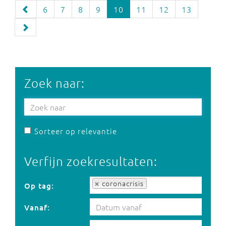
6
7
8
9
10
11
12
13
Zoek naar:
Sorteer op relevantie
Verfijn zoekresultaten:
Op tag:
coronacrisis
Op tag:
Vanaf: