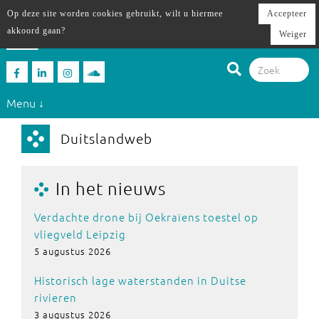
Op deze site worden cookies gebruikt, wilt u hiermee
Accepteer
akkoord gaan?
Weiger
Menu ↓
Duitslandweb
In het nieuws
Verdachte drone bij Oekraïens toestel op
vliegveld Leipzig
5 augustus 2026
Historisch lage waterstanden in Duitse
rivieren
3 augustus 2026