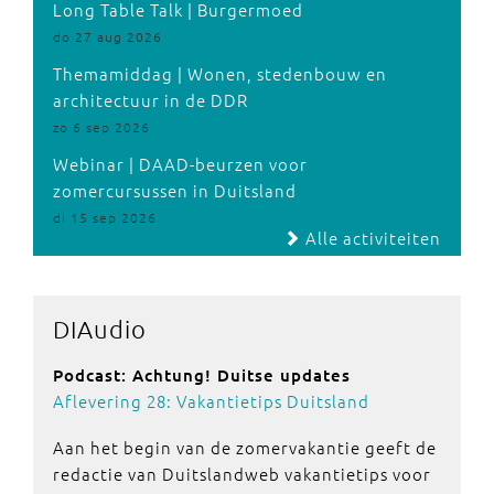
Long Table Talk | Burgermoed
do 27 aug 2026
Themamiddag | Wonen, stedenbouw en
architectuur in de DDR
zo 6 sep 2026
Webinar | DAAD-beurzen voor
zomercursussen in Duitsland
di 15 sep 2026
Alle activiteiten
DIAudio
Podcast: Achtung! Duitse updates
Aflevering 28: Vakantietips Duitsland
Aan het begin van de zomervakantie geeft de
redactie van Duitslandweb vakantietips voor