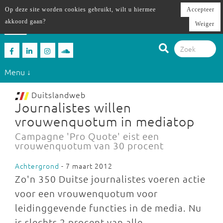
Op deze site worden cookies gebruikt, wilt u hiermee
Accepteer
akkoord gaan?
Weiger
Menu ↓
Duitslandweb
Journalistes willen
vrouwenquotum in mediatop
Campagne 'Pro Quote' eist een
vrouwenquotum van 30 procent
Achtergrond
- 7 maart 2012
Zo'n 350 Duitse journalistes voeren actie
voor een vrouwenquotum voor
leidinggevende functies in de media. Nu
is slechts 2 procent van alle