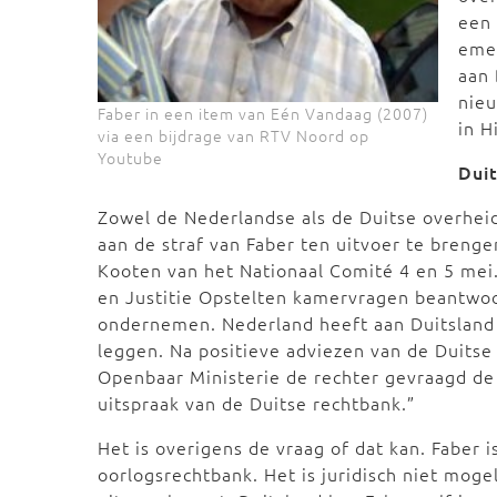
een 
emer
aan 
nieu
Faber in een item van Eén Vandaag (2007)
in H
via een bijdrage van RTV Noord op
Youtube
Dui
Zowel de Nederlandse als de Duitse overheids
aan de straf van Faber ten uitvoer te brenge
Kooten van het Nationaal Comité 4 en 5 mei.
en Justitie Opstelten kamervragen beantwoord
ondernemen. Nederland heeft aan Duitsland 
leggen. Na positieve adviezen van de Duitse 
Openbaar Ministerie de rechter gevraagd de 
uitspraak van de Duitse rechtbank.”
Het is overigens de vraag of dat kan. Faber 
oorlogsrechtbank. Het is juridisch niet mogel