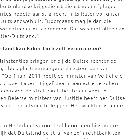
buitenlandse krijgsdienst dienst neemt”, legde
itus-hoogleraar strafrecht Frits Rüter vorig jaar
Duitslandweb uit. “Doorgaans mag je dan die
we nationaliteit aannemen. Dat was niet alleen zo
itler-Duitsland.”
tsland kan Faber toch zelf veroordelen?
instanties dringen er bij de Duitse rechter op
n, aldus plaatsvervangend directeur Jan van
 “Op 1 juni 2011 heeft de minister van Veiligheid
 over Faber. Hij gaf daarin aan actie te zullen
gevraagd de straf van Faber ten uitvoer te
en Beierse ministers van Justitie heeft het Duitse
straf ten uitvoer te leggen. Het wachten is op de
is in Nederland veroordeeld door een bijzondere
ijk dat Duitsland de straf van zo’n rechtbank ten