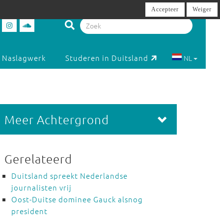
Accepteer
Weiger
Naslagwerk
Studeren in Duitsland
NL
Meer Achtergrond
Gerelateerd
Duitsland spreekt Nederlandse
journalisten vrij
Oost-Duitse dominee Gauck alsnog
president