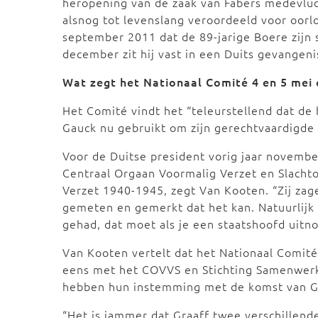
heropening van de zaak van Fabers medevluc
alsnog tot levenslang veroordeeld voor oorl
september 2011 dat de 89-jarige Boere zijn s
december zit hij vast in een Duits gevangeni
Wat zegt het Nationaal Comité 4 en 5 mei 
Het Comité vindt het “teleurstellend dat de
Gauck nu gebruikt om zijn gerechtvaardigde a
Voor de Duitse president vorig jaar novembe
Centraal Orgaan Voormalig Verzet en Slacht
Verzet 1940-1945, zegt Van Kooten. “Zij z
gemeten en gemerkt dat het kan. Natuurlijk
gehad, dat moet als je een staatshoofd uitno
Van Kooten vertelt dat het Nationaal Comité
eens met het COVVS en Stichting Samenwerk
hebben hun instemming met de komst van Ga
“Het is jammer dat Graaff twee verschillend