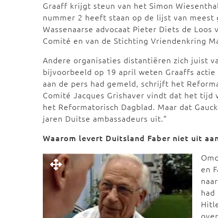
Graaff krijgt steun van het Simon Wiesenthal
nummer 2 heeft staan op de lijst van meest 
Wassenaarse advocaat Pieter Diets de Loos 
Comité en van de Stichting Vriendenkring M
Andere organisaties distantiëren zich juist 
bijvoorbeeld op 19 april weten Graaffs actie
aan de pers had gemeld, schrijft het Reform
Comité Jacques Grishaver vindt dat het tijd 
het Reformatorisch Dagblad. Maar dat Gauck 
jaren Duitse ambassadeurs uit.”
Waarom levert Duitsland Faber niet uit aa
Omda
en F
naar
had 
Hitl
over