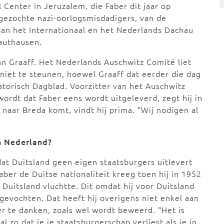
 Center in Jeruzalem, die Faber dit jaar op
gezochte nazi-oorlogsmisdadigers, van de
van het Internationaal en het Nederlands Dachau
authausen.
van Graaff. Het Nederlands Auschwitz Comité liet
 niet te steunen, hoewel Graaff dat eerder die dag
atorisch Dagblad. Voorzitter van het Auschwitz
wordt dat Faber eens wordt uitgeleverd, zegt hij in
naar Breda komt, vindt hij prima. “Wij nodigen al
n Nederland?
t Duitsland geen eigen staatsburgers uitlevert
aber de Duitse nationaliteit kreeg toen hij in 1952
 Duitsland vluchtte. Dit omdat hij voor Duitsland
gevochten. Dat heeft hij overigens niet enkel aan
er te danken, zoals wel wordt beweerd. “Het is
al zo dat je je staatsburgerschap verliest als je in