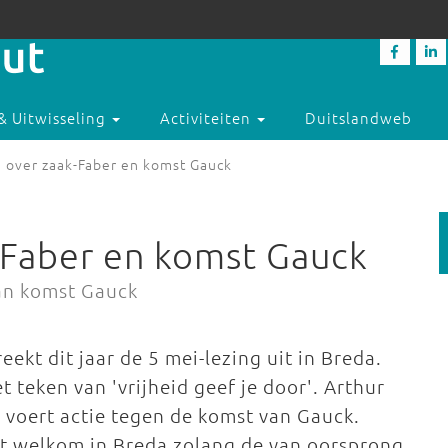
& Uitwisseling
Activiteiten
Duitslandweb
 over zaak-Faber en komst Gauck
-Faber en komst Gauck
aan komst Gauck
ekt dit jaar de 5 mei-lezing uit in Breda.
t teken van 'vrijheid geef je door'. Arthur
voert actie tegen de komst van Gauck.
et welkom in Breda zolang de van oorsprong