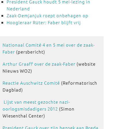
President Gauck houdt 5 mei-lezing in
Nederland
Zaak-Demjanjuk roept onbehagen op
Hoogleraar Rüter: Faber blijft vrij
Nationaal Comité 4 en 5 mei over de zaak-
Faber
(persbericht)
Arthur Graaff over de zaak-Faber
(website
Nieuws WO2)
Reactie Auschwitz Comité
(Reformatorisch
Dagblad)
Lijst van meest gezochte nazi-
oorlogsmisdadigers 2012
(Simon
Wiesenthal Center)
President Gauck over zijn bezoek aan Breda