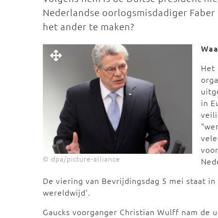
Nederlandse oorlogsmisdadiger Faber n
het ander te maken?
Waa
Het 
orga
uitg
in E
veil
"wer
vele
voor
© dpa/picture-alliance
Nede
De viering van Bevrijdingsdag 5 mei staat in 
wereldwijd'.
Gaucks voorganger Christian Wulff nam de uit