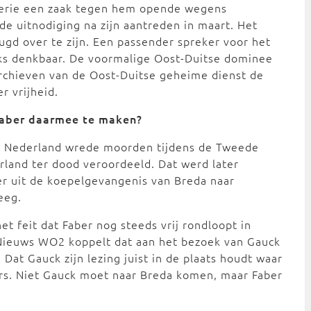
terie een zaak tegen hem opende wegens
e uitnodiging na zijn aantreden in maart. Het
ugd over te zijn. Een passender spreker voor het
ijks denkbaar. De voormalige Oost-Duitse dominee
 archieven van de Oost-Duitse geheime dienst de
r vrijheid.
Faber daarmee te maken?
 in Nederland wrede moorden tijdens de Tweede
rland ter dood veroordeeld. Dat werd later
er uit de koepelgevangenis van Breda naar
eeg.
et feit dat Faber nog steeds vrij rondloopt in
e Nieuws WO2 koppelt dat aan het bezoek van Gauck
. Dat Gauck zijn lezing juist in de plaats houdt waar
ars. Niet Gauck moet naar Breda komen, maar Faber