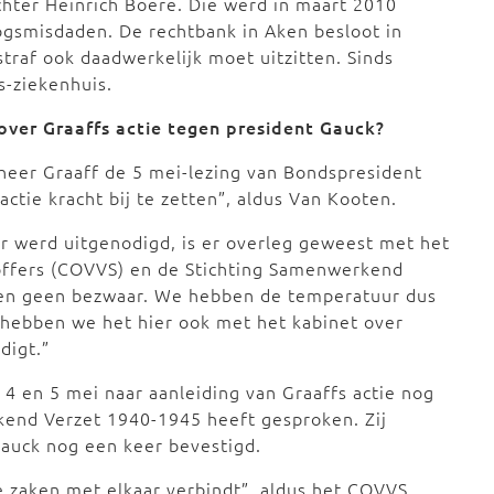
hter Heinrich Boere. Die werd in maart 2010
ogsmisdaden. De rechtbank in Aken besloot in
traf ook daadwerkelijk moet uitzitten. Sinds
s-ziekenhuis.
over Graaffs actie tegen president Gauck?
 heer Graaff de 5 mei-lezing van Bondspresident
ctie kracht bij te zetten”, aldus Van Kooten.
r werd uitgenodigd, is er overleg geweest met het
offers (COVVS) en de Stichting Samenwerkend
agen geen bezwaar. We hebben de temperatuur dus
 hebben we het hier ook met het kabinet over
digt.”
 4 en 5 mei naar aanleiding van Graaffs actie nog
end Verzet 1940-1945 heeft gesproken. Zij
uck nog een keer bevestigd.
e zaken met elkaar verbindt”, aldus het COVVS