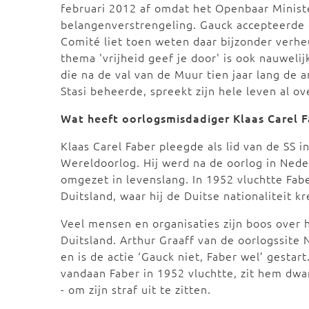
februari 2012 af omdat het Openbaar Minis
belangenverstrengeling. Gauck accepteerde d
Comité liet toen weten daar bijzonder verhe
thema 'vrijheid geef je door' is ook nauwel
die na de val van de Muur tien jaar lang de
Stasi beheerde, spreekt zijn hele leven al ove
Wat heeft oorlogsmisdadiger Klaas Carel 
Klaas Carel Faber pleegde als lid van de SS
Wereldoorlog. Hij werd na de oorlog in Nede
omgezet in levenslang. In 1952 vluchtte Fab
Duitsland, waar hij de Duitse nationaliteit kr
Veel mensen en organisaties zijn boos over h
Duitsland. Arthur Graaff van de oorlogssit
en is de actie ‘Gauck niet, Faber wel’ gestart
vandaan Faber in 1952 vluchtte, zit hem dw
- om zijn straf uit te zitten.