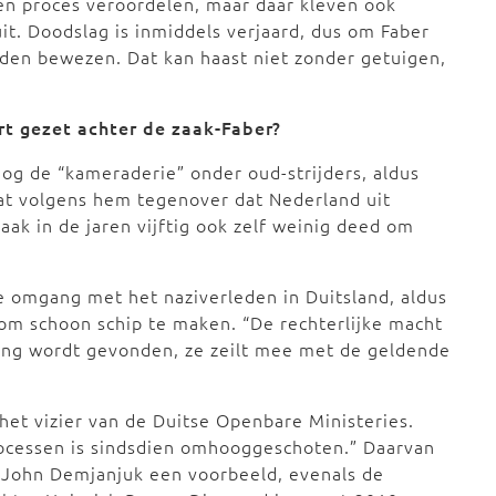
een proces veroordelen, maar daar kleven ook
it. Doodslag is inmiddels verjaard, dus om Faber
rden bewezen. Dat kan haast niet zonder getuigen,
rt gezet achter de zaak-Faber?
nog de “kameraderie” onder oud-strijders, aldus
taat volgens hem tegenover dat Nederland uit
ak in de jaren vijftig ook zelf weinig deed om
he omgang met het naziverleden in Duitsland, aldus
m schoon schip te maken. “De rechterlijke macht
king wordt gevonden, ze zeilt mee met de geldende
het vizier van de Duitse Openbare Ministeries.
rocessen is sindsdien omhooggeschoten.” Daarvan
r John Demjanjuk een voorbeeld, evenals de