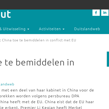
& Uitwisseling
Activiteiten
Duitslandweb
 China toe te bemiddelen in conflict met EU
e te bemiddelen in
slandweb
 met een deel van haar kabinet in China voor de
esprekken worden volgens persbureau DPA
hina heeft met de EU. China eist dat de EU haar
e erkent. Premier Li Keqian heeft Merkel