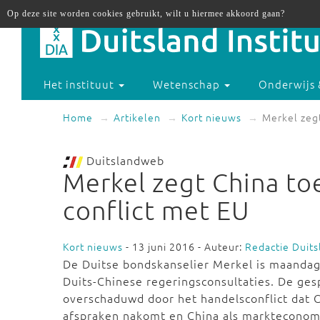
Op deze site worden cookies gebruikt, wilt u hiermee akkoord gaan?
Het instituut
Wetenschap
Onderwijs 
Home
Artikelen
Kort nieuws
Merkel zegt
Duitslandweb
Merkel zegt China to
conflict met EU
Kort nieuws
- 13 juni 2016 - Auteur:
Redactie Duit
De Duitse bondskanselier Merkel is maandag
Duits-Chinese regeringsconsultaties. De g
overschaduwd door het handelsconflict dat C
afspraken nakomt en China als markteconomi