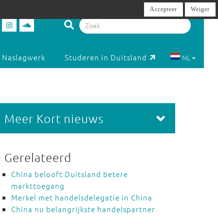
Accepteer
Weiger
Naslagwerk
Studeren in Duitsland
NL
Meer Kort nieuws
Gerelateerd
China belooft Duitsland betere
markttoegang
Merkel met handelsdelegatie in China
China nu belangrijkste handelspartner