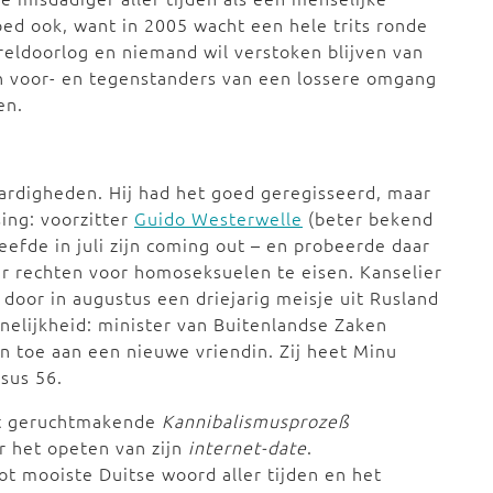
ed ook, want in 2005 wacht een hele trits ronde
eldoorlog en niemand wil verstoken blijven van
en voor- en tegenstanders van een lossere omgang
en.
ardigheden. Hij had het goed geregisseerd, maar
ing: voorzitter
Guido Westerwelle
(beter bekend
eefde in juli zijn coming out – en probeerde daar
er rechten voor homoseksuelen te eisen. Kanselier
 door in augustus een driejarig meisje uit Rusland
nelijkheid: minister van Buitenlandse Zaken
en toe aan een nieuwe vriendin. Zij heet Minu
rsus 56.
et geruchtmakende
Kannibalismusprozeß
or het opeten van zijn
internet-date
.
t mooiste Duitse woord aller tijden en het