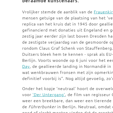
befaamde kunstenaars.
Vrolijker stemde de aanblik van de
Frauenki
mensen getuige van de plaatsing van het ‘ve
replica van het kruis dat in 1945 door geal
gefinancierd met donaties uit Engeland en g
zestig jaar eerder zijn last boven Dresden ha
de zestigste verjaardag van de gesmoorde op
rondom Claus Graf Schenk von Stauffenberg
Duitsers bleek hem te kennen - sprak als EU
Berlijn. Voorts woonde op 6 juni voor het e
Day
, de geallieerde landing in Normandië in
wat wenkbrauwen fronsen met zijn opmerki
definitief voorbij is”. Nog altijd gevoelig, 
Onder het kopje ‘neutraal’ hoort de overwel
voor
'Der Untergang'
, de film van regisseur
weer een breekbare, dan weer een tierende Ad
de
Führerbunker
in Berlijn. Neutraal, omdat
goed of slecht moeten vinden dat de grootst