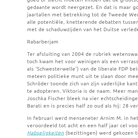
gedaante wordt neergezet. En dat is maar go
jaartallen met betrekking tot de Tweede Wer
alle potentiële, knetterende debatten tuss
met de schaduwzijden van het Duitse verled
Rabarberjam
Ter afsluiting van 2004 de rubriek wetenswa
toch kwam het voor weinigen als een verrass
als ‘Schwesterwelle’) van de liberale FDP bel
meteen politieke munt uit te slaan door me
Schröder toonde zich van zijn vaderlijke kant
te adopteren. Viktoria is de naam. Meer man
Joschka Fischer bleek na vier echtscheiding
Barati en is precies half zo oud als hij: 28 ve
In februari werd menseneter Arnim M. in h
veroordeeld tot acht en een half jaar cel vo
Habseligkeiten
(bezittingen) werd gekozen to