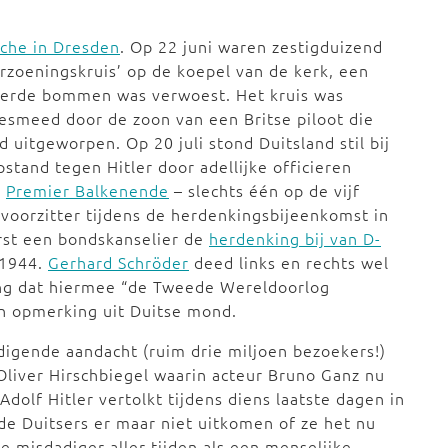
rche in Dresden
. Op 22 juni waren zestigduizend
rzoeningskruis’ op de koepel van de kerk, een
lieerde bommen was verwoest. Het kruis was
esmeed door de zoon van een Britse piloot die
d uitgeworpen. Op 20 juli stond Duitsland stil bij
stand tegen Hitler door adellijke officieren
.
Premier Balkenende
– slechts één op de vijf
-voorzitter tijdens de herdenkingsbijeenkomst in
erst een bondskanselier de
herdenking bij van D-
 1944.
Gerhard Schröder
deed links en rechts wel
ng dat hiermee “de Tweede Wereldoorlog
zo’n opmerking uit Duitse mond.
digende aandacht (ruim drie miljoen bezoekers!)
 Oliver Hirschbiegel waarin acteur Bruno Ganz nu
olf Hitler vertolkt tijdens diens laatste dagen in
 de Duitsers er maar niet uitkomen of ze het nu
e misdadiger aller tijden als een menselijke