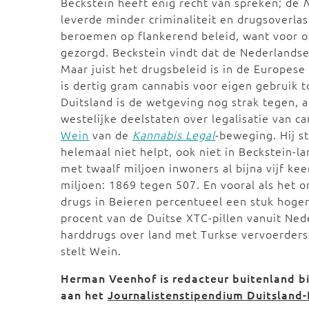
Beckstein heeft enig recht van spreken; de
N
leverde minder criminaliteit en drugsoverlas
beroemen op flankerend beleid, want voor o
gezorgd. Beckstein vindt dat de Nederlands
Maar juist het drugsbeleid is in de Europes
is dertig gram cannabis voor eigen gebruik
Duitsland is de wetgeving nog strak tegen, 
westelijke deelstaten over legalisatie van ca
Wein
van de
Kannabis Legal
-beweging. Hij st
helemaal niet helpt, ook niet in Beckstein-la
met twaalf miljoen inwoners al bijna vijf ke
miljoen: 1869 tegen 507. En vooral als het om
drugs in Beieren percentueel een stuk hoge
procent van de Duitse XTC-pillen vanuit Ned
harddrugs over land met Turkse vervoerders
stelt Wein.
Herman Veenhof is redacteur buitenland b
aan het
Journalistenstipendium Duitsland