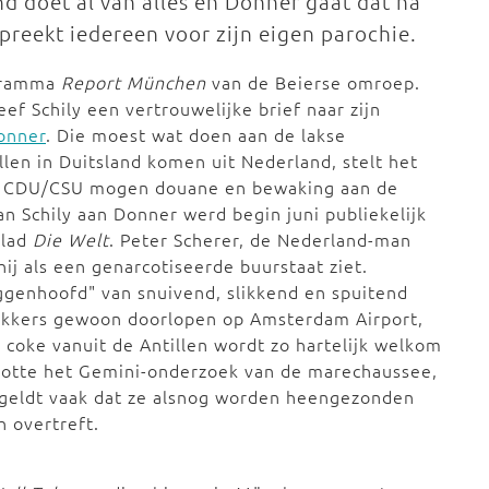
nd doet al van alles en Donner gaat dat na
 preekt iedereen voor zijn eigen parochie.
ogramma
Report München
van de Beierse omroep.
eef Schily een vertrouwelijke brief naar zijn
onner
. Die moest wat doen aan de lakse
llen in Duitsland komen uit Nederland, stelt het
e CDU/CSU mogen douane en bewaking aan de
an Schily aan Donner werd begin juni publiekelijk
blad
Die Welt
. Peter Scherer, de Nederland-man
hij als een genarcotiseerde buurstaat ziet.
uggenhoofd" van snuivend, slikkend en spuitend
ikkers gewoon doorlopen op Amsterdam Airport,
 coke vanuit de Antillen wordt zo hartelijk welkom
rootte het Gemini-onderzoek van de marechaussee,
s geldt vaak dat ze alsnog worden heengezonden
h overtreft.