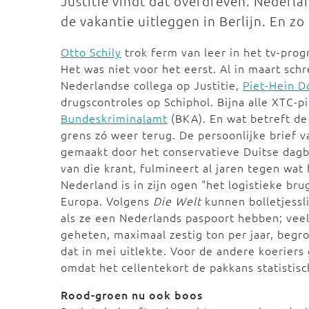
Justitie vindt dat overdreven. Nederla
de vakantie uitleggen in Berlijn. En zo
Otto Schily
trok ferm van leer in het tv-pr
Het was niet voor het eerst. Al in maart schr
Nederlandse collega op Justitie,
Piet-Hein D
drugscontroles op Schiphol. Bijna alle XTC-pi
Bundeskriminalamt
(BKA). En wat betreft d
grens zó weer terug. De persoonlijke brief v
gemaakt door het conservatieve Duitse dag
van die krant, fulmineert al jaren tegen wat 
Nederland is in zijn ogen "het logistieke br
Europa. Volgens
Die Welt
kunnen bolletjessl
als ze een Nederlands paspoort hebben; veel
geheten, maximaal zestig ton per jaar, beg
dat in mei uitlekte. Voor de andere koerier
omdat het cellentekort de pakkans statistisc
Rood-groen nu ook boos