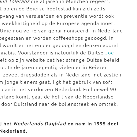
ull Toleranz
die al jaren in München regeert,
t op en de Beierse hoofdstad kan zich zelfs
pvang van verslaafden en preventie wordt ook
e weekhartigheid op de Europese agenda moet.
e Unie nog verre van geharmoniseerd. In Nederland
 toegestaan en worden coffeeshops gedoogd. In
al wordt er her en der gedoogd en denken vooral
nnabis. Voorstander is natuurlijk de Duitse
Joe
elt op zijn website dat het strenge Duitse beleid
nd. In de jaren negentig vielen er in Beieren
er zoveel drugsdoden als in Nederland met zestien
 jonge tieners gaat, ligt het gebruik van soft
r dan in het verdorven Nederland. En hoewel 90
erland komt, gaat de helft van de Nederlandse
 door Duitsland naar de bollenstreek en omtrek,
ij het
Nederlands Dagblad
en nam in 1995 deel
-Nederland
.