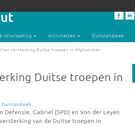
& Uitwisseling
Activiteiten
Duitslandweb
illen versterking Duitse troepen in Afghanistan
terking Duitse troepen in
e Duitslandweb
n Defensie, Gabriel (SPD) en Von der Leyen
versterking van de Duitse troepen in