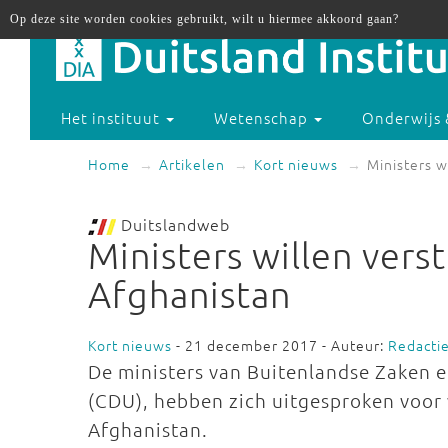
Op deze site worden cookies gebruikt, wilt u hiermee akkoord gaan?
Het instituut
Wetenschap
Onderwijs 
Home
Artikelen
Kort nieuws
Ministers w
Duitslandweb
Ministers willen vers
Afghanistan
Kort nieuws
- 21 december 2017 - Auteur:
Redacti
De ministers van Buitenlandse Zaken e
(CDU), hebben zich uitgesproken voor 
Afghanistan.