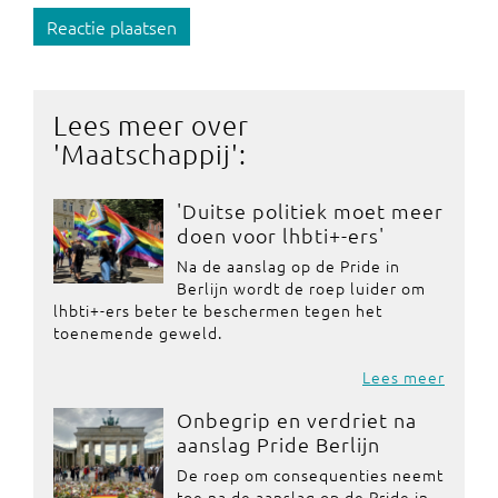
Reactie plaatsen
Lees meer over
'
Maatschappij
':
'Duitse politiek moet meer
doen voor lhbti+-ers'
Na de aanslag op de Pride in
Berlijn wordt de roep luider om
lhbti+-ers beter te beschermen tegen het
toenemende geweld.
Lees meer
Onbegrip en verdriet na
aanslag Pride Berlijn
De roep om consequenties neemt
toe na de aanslag op de Pride in