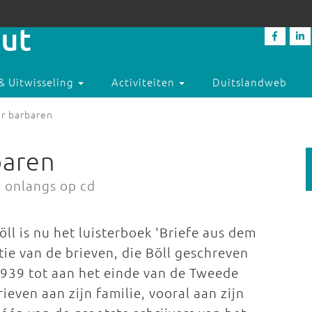
& Uitwisseling
Activiteiten
Duitslandweb
er barbaren
baren
n onlangs op cd
ll is nu het luisterboek 'Briefe aus dem
tie van de brieven, die Böll geschreven
n 1939 tot aan het einde van de Tweede
ieven aan zijn familie, vooral aan zijn