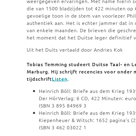
weergegeven ervaringen. Met name hierin sch
die van 1500 bladzijden tot 422 minuten op 
gevoelige toon in de stem van voorlezer Phi
authentiek aan. Het is echter jammer dat in
van enkele maanden. De brieven die geschrev
het moment dat het Duitse leger definitief v
Uit het Duits vertaald door Andries Kok
Tobias Temming studeert Duitse Taal- en Le
Marburg. Hij schrijft recencies voor onder
tijdschrift
Listen
.
Heinrich Böll: Briefe aus dem Krieg 1
Der HörVerlag: 6 CD, 422 Minuten: eur
ISBN 3 895 84969 3
Heinrich Böll: Briefe aus dem Krieg 19
Kiepenheuer & Witsch: 1652 pagina's (2
ISBN 3 462 03022 1