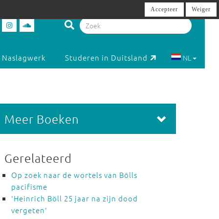
Accepteer
Weiger
Naslagwerk
Studeren in Duitsland
NL
Meer Boeken
Gerelateerd
Op zoek naar de wortels van Bölls
pacifisme
'Heinrich Böll 25 jaar na zijn dood
vergeten'