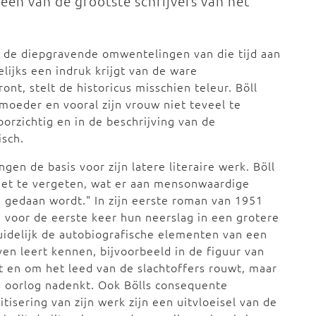
én van de grootste schrijvers van het
an de diepgravende omwentelingen van die tijd aan
elijks een indruk krijgt van de ware
nt, stelt de historicus misschien teleur. Böll
n moeder en vooral zijn vrouw niet teveel te
voorzichtig en in de beschrijving van de
sch.
en de basis voor zijn latere literaire werk. Böll
"niet te vergeten, wat er aan mensonwaardige
 gedaan wordt." In zijn eerste roman van 1951
 voor de eerste keer hun neerslag in een grotere
uidelijk de autobiografische elementen van een
n leert kennen, bijvoorbeeld in de figuur van
at en om het leed van de slachtoffers rouwt, maar
e oorlog nadenkt. Ook Bölls consequente
litisering van zijn werk zijn een uitvloeisel van de