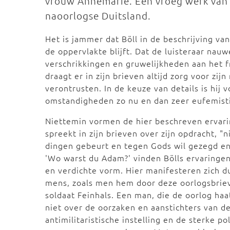
vrouw Annemarie. Een vroeg werk van é
naoorlogse Duitsland.
Het is jammer dat Böll in de beschrijving v
de oppervlakte blijft. Dat de luisteraar nauw
verschrikkingen en gruwelijkheden aan het fro
draagt er in zijn brieven altijd zorg voor zij
verontrusten. In de keuze van details is hij 
omstandigheden zo nu en dan zeer eufemisti
Niettemin vormen de hier beschreven ervaring
spreekt in zijn brieven over zijn opdracht, 
dingen gebeurt en tegen Gods wil gezegd en
'Wo warst du Adam?' vinden Bölls ervaringen
en verdichte vorm. Hier manifesteren zich d
mens, zoals men hem door deze oorlogsbrieve
soldaat Feinhals. Een man, die de oorlog ha
niet over de oorzaken en aanstichters van d
antimilitaristische instelling en de sterke po