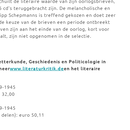
uilt de literaire waarde van zijn oorlogsbrieven,
6 cd's teruggebracht zijn. De melancholische en
lipp Schepmanns is treffend gekozen en doet zeer
 de keuze van de brieven een periode ontbreekt
en zijn aan het einde van de oorlog, kort voor
alt, zijn niet opgenomen in de selectie.
tterkunde, Geschiedenis en Politicologie in
 meer
www.literaturkritik.de
en het literaire
939-1945
o 32,00
39-1945
 delen): euro 50,11