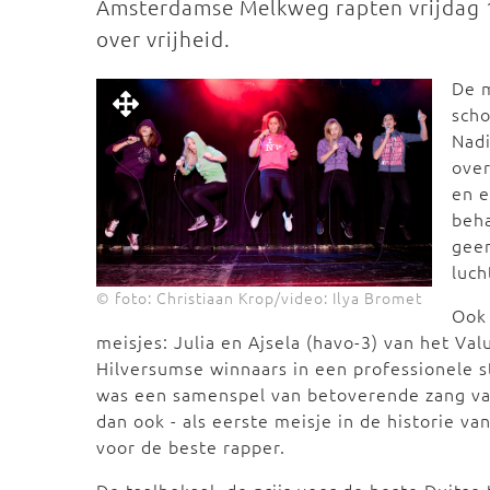
Amsterdamse Melkweg rapten vrijdag 11
over vrijheid.
De 
sch
Nadi
ove
en 
beha
geen
luch
© foto: Christiaan Krop/video: Ilya Bromet
Ook 
meisjes: Julia en Ajsela (havo-3) van het Va
Hilversumse winnaars in een professionele 
was een samenspel van betoverende zang van
dan ook - als eerste meisje in de historie va
voor de beste rapper.