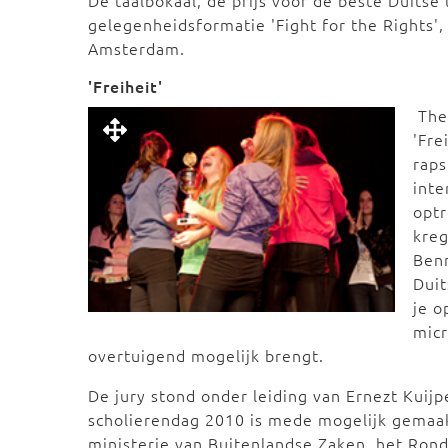
De taalbokaal, de prijs voor de beste Duitse 
gelegenheidsformatie 'Fight for the Rights',
Amsterdam.
'Freiheit'
The
'Fre
raps
int
opt
kreg
Benn
Duit
je o
micr
overtuigend mogelijk brengt.
De jury stond onder leiding van Ernezt Kuijp
scholierendag 2010 is mede mogelijk gemaak
ministerie van Buitenlandse Zaken, het Rond