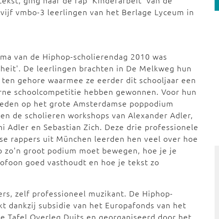
tekst, ging naar de rap 'Kinderarbeit' van de
 vijf vmbo-3 leerlingen van het Berlage Lyceum in
ma van de Hiphop-scholierendag 2010 was
iheit'. De leerlingen brachten in De Melkweg hun
 ten gehore waarmee ze eerder dit schooljaar een
erne schoolcompetitie hebben gewonnen. Voor hun
reden op het grote Amsterdamse poppodium
en de scholieren workshops van Alexander Adler,
i Adler en Sebastian Zich. Deze drie professionele
se rappers uit München leerden hen veel over hoe
p zo'n groot podium moet bewegen, hoe je je
ofoon goed vasthoudt en hoe je tekst zo
ers, zelf professioneel muzikant. De Hiphop-
t dankzij subsidie van het Europafonds van het
e Tafel Overleg Duits en georganiseerd door het