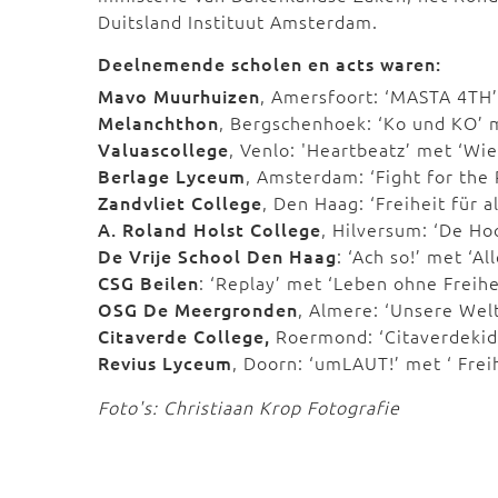
Duitsland Instituut Amsterdam.
Deelnemende scholen en acts waren:
Mavo Muurhuizen
, Amersfoort: ‘MASTA 4TH’
Melanchthon
, Bergschenhoek: ‘Ko und KO’ 
Valuascollege
, Venlo: 'Heartbeatz’ met ‘Wi
Berlage Lyceum
, Amsterdam: ‘Fight for the
Zandvliet College
, Den Haag: ‘Freiheit für 
A. Roland Holst College
, Hilversum: ‘De Ho
De Vrije School
Den Haag
: ‘Ach so!’ met ‘Al
CSG Beilen
: ‘Replay’ met ‘Leben ohne Freihe
OSG De Meergronden
, Almere: ‘Unsere Wel
Citaverde College,
Roermond: ‘Citaverdekids’
Revius Lyceum
, Doorn: ‘umLAUT!’ met ‘ Fre
Foto's: Christiaan Krop Fotografie