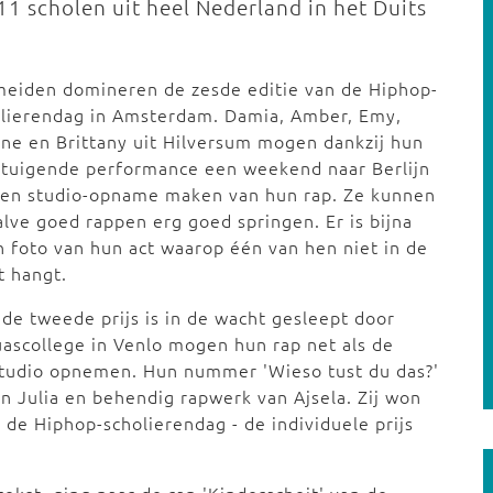
 scholen uit heel Nederland in het Duits
meiden domineren de zesde editie van de Hiphop-
olierendag in Amsterdam. Damia, Amber, Emy,
ne en Brittany uit Hilversum mogen dankzij hun
rtuigende performance een weekend naar Berlijn
een studio-opname maken van hun rap. Ze kunnen
lve goed rappen erg goed springen. Er is bijna
 foto van hun act waarop één van hen niet in de
t hangt.
de tweede prijs is in de wacht gesleept door
luascollege in Venlo mogen hun rap net als de
studio opnemen. Hun nummer 'Wieso tust du das?'
 Julia en behendig rapwerk van Ajsela. Zij won
n de Hiphop-scholierendag - de individuele prijs