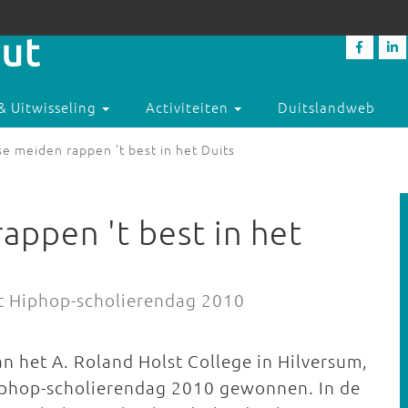
& Uitwisseling
Activiteiten
Duitslandweb
e meiden rappen 't best in het Duits
appen 't best in het
nt Hiphop-scholierendag 2010
an het A. Roland Holst College in Hilversum,
Hiphop-scholierendag 2010 gewonnen. In de