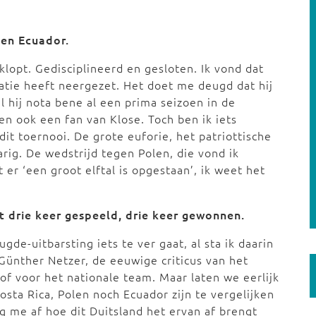
gen Ecuador.
klopt. Gedisciplineerd en gesloten. Ik vond dat
tie heeft neergezet. Het doet me deugd dat hij
l hij nota bene al een prima seizoen in de
en ook een fan van Klose. Toch ben ik iets
it toernooi. De grote euforie, het patriottische
rig. De wedstrijd tegen Polen, die vond ik
er ‘een groot elftal is opgestaan’, ik weet het
ft drie keer gespeeld, drie keer gewonnen.
ugde-uitbarsting iets te ver gaat, al sta ik daarin
s Günther Netzer, de eeuwige criticus van het
lof voor het nationale team. Maar laten we eerlijk
Costa Rica, Polen noch Ecuador zijn te vergelijken
g me af hoe dit Duitsland het ervan af brengt