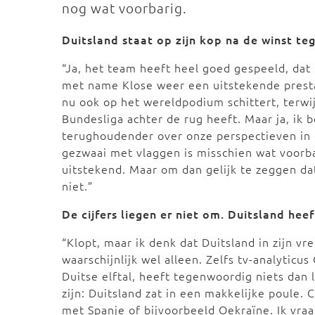
nog wat voorbarig.
Duitsland staat op zijn kop na de winst te
“Ja, het team heeft heel goed gespeeld, dat 
met name Klose weer een uitstekende presta
nu ook op het wereldpodium schittert, terwij
Bundesliga achter de rug heeft. Maar ja, ik b
terughoudender over onze perspectieven in d
gezwaai met vlaggen is misschien wat voorba
uitstekend. Maar om dan gelijk te zeggen dat 
niet.”
De cijfers liegen er niet om. Duitsland hee
“Klopt, maar ik denk dat Duitsland in zijn vre
waarschijnlijk wel alleen. Zelfs tv-analyticu
Duitse elftal, heeft tegenwoordig niets dan 
zijn: Duitsland zat in een makkelijke poule. 
met Spanje of bijvoorbeeld Oekraïne. Ik vraa