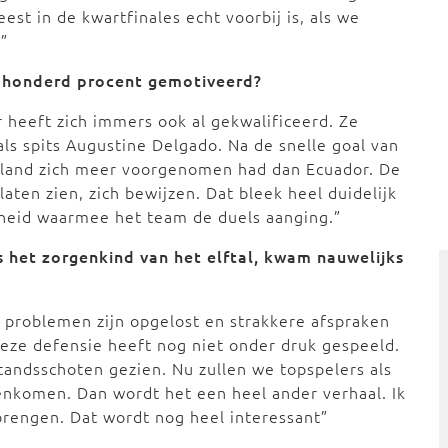
est in de kwartfinales echt voorbij is, als we
”
t honderd procent gemotiveerd?
heeft zich immers ook al gekwalificeerd. Ze
als spits Augustine Delgado. Na de snelle goal van
itsland zich meer voorgenomen had dan Ecuador. De
aten zien, zich bewijzen. Dat bleek heel duidelijk
elheid waarmee het team de duels aanging.”
s het zorgenkind van het elftal, kwam nauwelijks
e problemen zijn opgelost en strakkere afspraken
Deze defensie heeft nog niet onder druk gespeeld.
andsschoten gezien. Nu zullen we topspelers als
enkomen. Dan wordt het een heel ander verhaal. Ik
brengen. Dat wordt nog heel interessant”