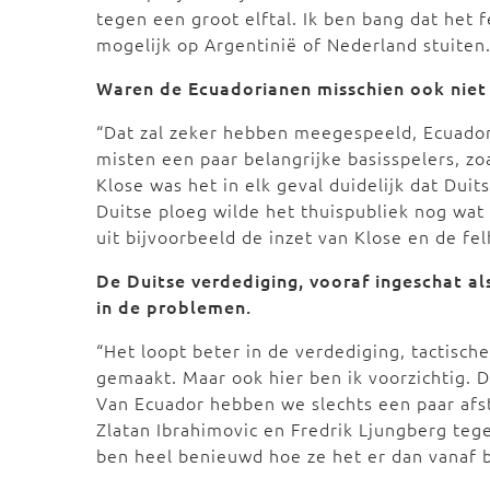
tegen een groot elftal. Ik ben bang dat het fe
mogelijk op Argentinië of Nederland stuiten.
Waren de Ecuadorianen misschien ook nie
“Dat zal zeker hebben meegespeeld, Ecuador 
misten een paar belangrijke basisspelers, zo
Klose was het in elk geval duidelijk dat Du
Duitse ploeg wilde het thuispubliek nog wat l
uit bijvoorbeeld de inzet van Klose en de f
De Duitse verdediging, vooraf ingeschat al
in de problemen.
“Het loopt beter in de verdediging, tactisch
gemaakt. Maar ook hier ben ik voorzichtig. 
Van Ecuador hebben we slechts een paar afst
Zlatan Ibrahimovic en Fredrik Ljungberg teg
ben heel benieuwd hoe ze het er dan vanaf 