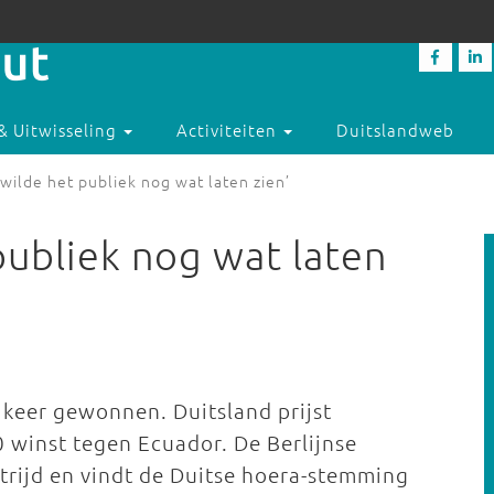
& Uitwisseling
Activiteiten
Duitslandweb
 wilde het publiek nog wat laten zien’
publiek nog wat laten
e keer gewonnen. Duitsland prijst
0 winst tegen Ecuador. De Berlijnse
strijd en vindt de Duitse hoera-stemming