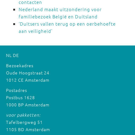
contacten
Nederland maakt uitzondering voor
familiebezoek België en Duitsland
‘Duitsers vallen terug op een oerbehoefte
aan veiligheid’
NL
DE
Bezoekadres
Oude Hoogstraat 24
1012 CE Amsterdam
Postadres
Postbus 1628
1000 BP Amsterdam
voor pakketten:
Tafelbergweg 51
1105 BD Amsterdam