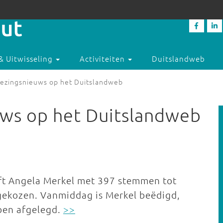
& Uitwisseling
Activiteiten
Duitslandweb
iezingsnieuws op het Duitslandweb
uws op het Duitslandweb
t Angela Merkel met 397 stemmen tot
gekozen. Vanmiddag is Merkel beëdigd,
ben afgelegd.
>>