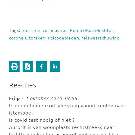
Tags:
toerisme
,
coronavirus
,
Robert-Koch-Institut
,
corona-uitbraken
,
risicogebieden
,
reiswaarschuwing
Reacties
Filip
-
4 oktober 2020 19:56
Ik neem binnenkort vliegtuig vanuit keulen naar
istamboel
Is covid test nodig of niet ?
Autorit is van woonplaats rechtstreeks naar
luchthaven keulen. Er wordt niet overnacht in