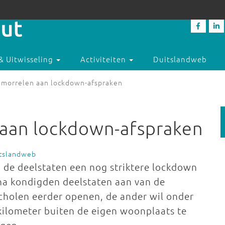
& Uitwisseling
Activiteiten
Duitslandweb
 morrelen aan lockdown-afspraken
 aan lockdown-afspraken
itslandweb
de deelstaten een nog striktere lockdown
rna kondigden deelstaten aan van de
scholen eerder openen, de ander wil onder
 kilometer buiten de eigen woonplaats te