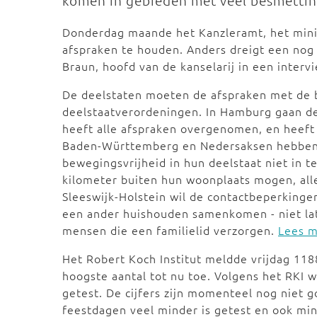
komen in gebieden met veel besmetti
Donderdag maande het Kanzleramt, het minis
afspraken te houden. Anders dreigt een nog
Braun, hoofd van de kanselarij in een interv
De deelstaten moeten de afspraken met de b
deelstaatverordeningen. In Hamburg gaan de
heeft alle afspraken overgenomen, en heeft 
Baden-Württemberg en Nedersaksen hebben
bewegingsvrijheid in hun deelstaat niet in 
kilometer buiten hun woonplaats mogen, allee
Sleeswijk-Holstein wil de contactbeperkinge
een ander huishouden samenkomen - niet lat
mensen die een familielid verzorgen.
Lees m
Het Robert Koch Institut meldde vrijdag 118
hoogste aantal tot nu toe. Volgens het RKI 
getest. De cijfers zijn momenteel nog niet g
feestdagen veel minder is getest en ook mi