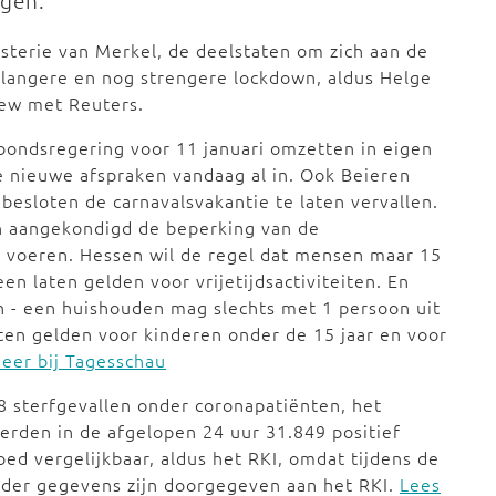
ngen.
terie van Merkel, de deelstaten om zich aan de
 langere en nog strengere lockdown, aldus Helge
iew met Reuters.
ondsregering voor 11 januari omzetten in eigen
 nieuwe afspraken vandaag al in. Ook Beieren
besloten de carnavalsvakantie te laten vervallen.
 aangekondigd de beperking van de
te voeren. Hessen wil de regel dat mensen maar 15
n laten gelden voor vrijetijdsactiviteiten. En
n - een huishouden mag slechts met 1 persoon uit
en gelden voor kinderen onder de 15 jaar en voor
eer bij Tagesschau
8 sterfgevallen onder coronapatiënten, het
werden in de afgelopen 24 uur 31.849 positief
oed vergelijkbaar, aldus het RKI, omdat tijdens de
nder gegevens zijn doorgegeven aan het RKI.
Lees