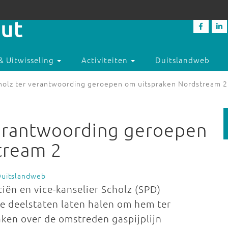
& Uitwisseling
Activiteiten
Duitslandweb
cholz ter verantwoording geroepen om uitspraken Nordstream 2
verantwoording geroepen
tream 2
Duitslandweb
iën en vice-kanselier Scholz (SPD)
e deelstaten laten halen om hem ter
ken over de omstreden gaspijplijn