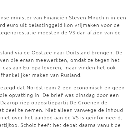
anse minister van Financiën Steven Mnuchin in een
ard euro uit belastinggeld kon vrijmaken voor de
 tegenprestatie moesten de VS dan afzien van de
sland via de Oostzee naar Duitsland brengen. De
rijven die eraan meewerkten, omdat ze tegen het
aar gas aan Europa leveren, maar vinden het ook
afhankelijker maken van Rusland.
 gezegd dat Nordstream 2 een economisch en geen
n die opvatting in. De brief was dinsdag door een
 Daarop riep oppositiepartij De Groenen de
at deel te nemen. Niet alleen vanwege de inhoud
niet over het aanbod aan de VS is geïnformeerd,
rtijtop. Scholz heeft het debat daarna vanuit de