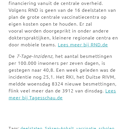
financiering vanuit de centrale overheid.
Volgens RND is geen van de 16 deelstaten van
plan de grote centrale vaccinatiecentra op
eigen kosten open te houden. Er zal
vooral worden doorgeprikt in onder andere
dokterspraktijken, kleinere regionale centra en
door mobiele teams.
Lees meer bij RND.de
De
7-Tage-Inzidenz
, het aantal besmettingen
per 100.000 inwoners per zeven dagen, is
gestegen naar 40,8. Een week geleden was de
incidentie nog 25,1. Het RKI, het Duitse RIVM,
meldde woensdag 8324 nieuwe besmettingen,
flink veel meer dan de 3912 van dinsdag.
Lees
meer bij Tagesschau.de
Tags:
deelstaten
,
Saksen-Anhalt
,
vaccinatie
,
scholen
,