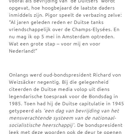
vooral als bevrijding van ‘de Duitsers’ wordt
opgevat, hoe hoogbejaard de laatste daders
inmiddels zijn. Pigor speelt de verbazing zelve:
“Al jaren geleden reden er Duitse tanks
vriendschappelijk over de Champs-Elysées. En
nu mag ik op 5 mei in Amsterdam optreden.
Wat een grote stap – voor mij en voor
Nederland!”
Onlangs werd oud-bondspresident Richard von
Weizsäcker negentig. Bij die gelegenheid
citeerden de Duitse media volop uit diens
legendarische toespraak voor de Bondsdag in
1985. Toen had hij de Duitse capitulatie in 1945
getypeerd als
‘een dag van bevrijding van het
mensverachtende systeem van de nationaal-
socialistische heerschappij’
. De bondspresident
leek met deze woorden ook de deur te openen