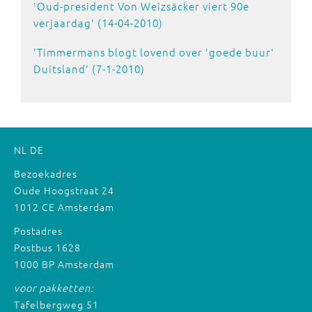
'Oud-president Von Weizsäcker viert 90e
verjaardag' (14-04-2010)
'Timmermans blogt lovend over 'goede buur'
Duitsland' (7-1-2010)
NL
DE
Bezoekadres
Oude Hoogstraat 24
1012 CE Amsterdam
Postadres
Postbus 1628
1000 BP Amsterdam
voor pakketten:
Tafelbergweg 51