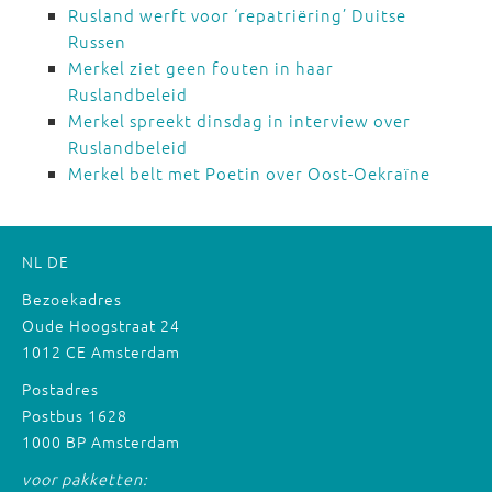
Rusland werft voor ‘repatriëring’ Duitse
Russen
Merkel ziet geen fouten in haar
Ruslandbeleid
Merkel spreekt dinsdag in interview over
Ruslandbeleid
Merkel belt met Poetin over Oost-Oekraïne
NL
DE
Bezoekadres
Oude Hoogstraat 24
1012 CE Amsterdam
Postadres
Postbus 1628
1000 BP Amsterdam
voor pakketten: