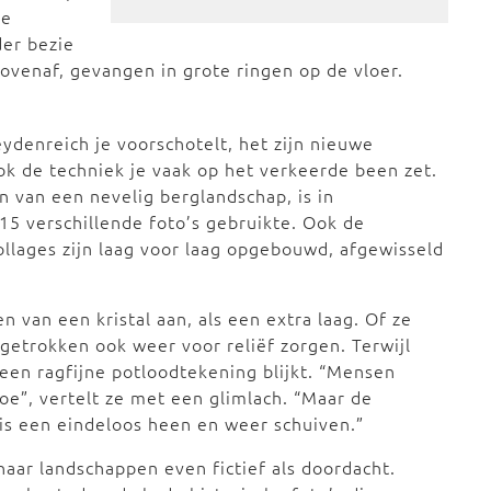
de
der bezie
venaf, gevangen in grote ringen op de vloer.
ydenreich je voorschotelt, het zijn nieuwe
ok de techniek je vaak op het verkeerde been zet.
n van een nevelig berglandschap, is in
15 verschillende foto’s gebruikte. Ook de
ollages zijn laag voor laag opgebouwd, afgewisseld
van een kristal aan, als een extra laag. Of ze
getrokken ook weer voor reliëf zorgen. Terwijl
een ragfijne potloodtekening blijkt. “Mensen
oe”, vertelt ze met een glimlach. “Maar de
t is een eindeloos heen en weer schuiven.”
 haar landschappen even fictief als doordacht.