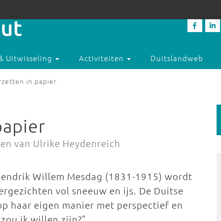
& Uitwisseling
Activiteiten
Duitslandweb
zetten in papier
papier
n van Ulrike Heydenreich
endrik Willem Mesdag (1831-1915) wordt
rgezichten vol sneeuw en ijs. De Duitse
op haar eigen manier met perspectief en
zou ik willen zijn?”