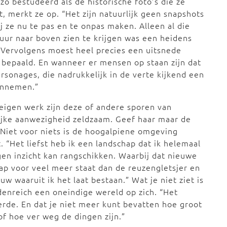
 zo bestudeerd als de historische foto’s die ze
t, merkt ze op. “Het zijn natuurlijk geen snapshots
ij ze nu te pas en te onpas maken. Alleen al die
uur naar boven zien te krijgen was een heidens
 Vervolgens moest heel precies een uitsnede
bepaald. En wanneer er mensen op staan zijn dat
ersonages, die nadrukkelijk in de verte kijkend een
annemen.”
 eigen werk zijn deze of andere sporen van
jke aanwezigheid zeldzaam. Geef haar maar de
 Niet voor niets is de hoogalpiene omgeving
t. “Het liefst heb ik een landschap dat ik helemaal
gen inzicht kan rangschikken. Waarbij dat nieuwe
ap voor veel meer staat dan de reuzengletsjer en
uw waaruit ik het laat bestaan.” Wat je niet ziet is
denreich een oneindige wereld op zich. “Het
rde. En dat je niet meer kunt bevatten hoe groot
 of hoe ver weg de dingen zijn.”