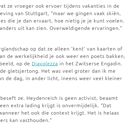
wat ze vroeger ook ervoer tijdens vakanties in de
eving van Stuttgart, “maar we gingen vaak skiën,
s die je dan ervaart, hoe nietig je je kunt voelen.
 anders uit kan zien. Overweldigende ervaringen.”
glandschap op dat ze alleen ‘kent’ van kaarten of
kan de werkelijkheid je ook weer een poets bakken,
rbeeld, op de
Diavolezza
in het Zwitserse Engadin.
de gletsjertong. Het was veel groter dan ik me
an de dag, in ander licht, ineens weer veel kleiner
beseft ze. Heydenreich is geen activist, beaamt
een extra lading krijgt is onvermijdelijk. “Dat
wanneer het ook die context krijgt. Het is helaas
jers kan vasthouden.”