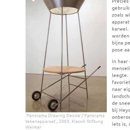
Precies
gebruik
zoals w
apparat
karwei.
worden 
bijna p
pose a
In haar
menseli
leegte.
favorie
naar ei
landsch
de snee
bij Hey
'Panorama Drawing Device'/'Panorama
onberoe
tekenapparaat', 2003, Klassik Stiftung
iets is,
Weimar