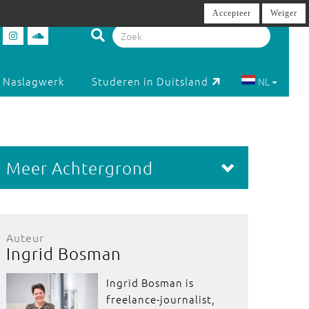
Accepteer
Weiger
Naslagwerk
Studeren in Duitsland
NL
Meer Achtergrond
Auteur
Ingrid Bosman
Ingrid Bosman is
freelance-journalist,