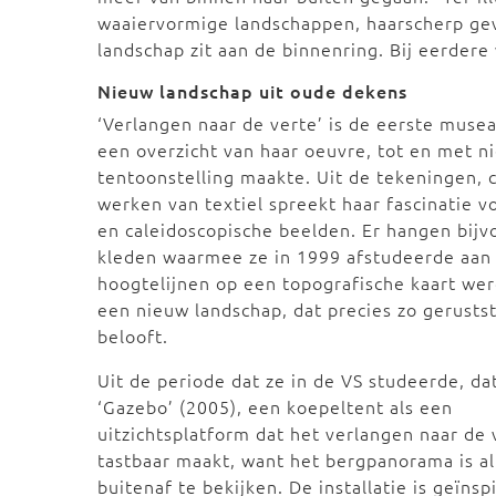
waaiervormige landschappen, haarscherp ge
landschap zit aan de binnenring. Bij eerdere
Nieuw landschap uit oude dekens
‘Verlangen naar de verte’ is de eerste muse
een overzicht van haar oeuvre, tot en met n
tentoonstelling maakte. Uit de tekeningen, c
werken van textiel spreekt haar fascinatie 
en caleidoscopische beelden. Er hangen bijv
kleden waarmee ze in 1999 afstudeerde aan
hoogtelijnen op een topografische kaart wer
een nieuw landschap, dat precies zo gerustst
belooft.
Uit de periode dat ze in de VS studeerde, da
‘Gazebo’ (2005), een koepeltent als een
uitzichtsplatform dat het verlangen naar de 
tastbaar maakt, want het bergpanorama is a
buitenaf te bekijken. De installatie is geïnsp