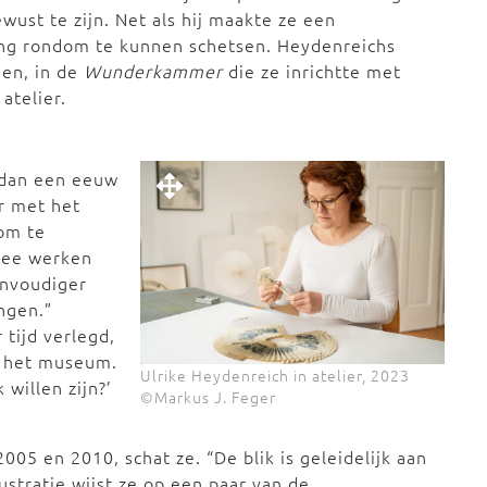
wust te zijn. Net als hij maakte ze een
ng rondom te kunnen schetsen. Heydenreichs
ien, in de
Wunderkammer
die ze inrichtte met
atelier.
 dan een eeuw
er met het
 om te
 mee werken
envoudiger
ngen.”
 tijd verlegd,
r het museum.
Ulrike Heydenreich in atelier, 2023
 willen zijn?’
©Markus J. Feger
005 en 2010, schat ze. “De blik is geleidelijk aan
ustratie wijst ze op een paar van de