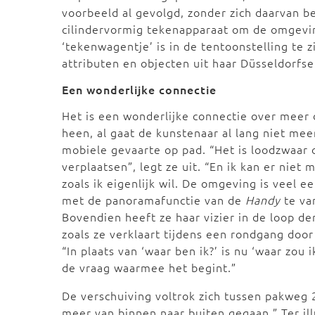
voorbeeld al gevolgd, zonder zich daarvan be
cilindervormig tekenapparaat om de omgevi
‘tekenwagentje’ is in de tentoonstelling te z
attributen en objecten uit haar Düsseldorfse 
Een wonderlijke connectie
Het is een wonderlijke connectie over meer
heen, al gaat de kunstenaar al lang niet me
mobiele gevaarte op pad. “Het is loodzwaar
verplaatsen”, legt ze uit. “En ik kan er niet
zoals ik eigenlijk wil. De omgeving is veel e
met de panoramafunctie van de
Handy
te va
Bovendien heeft ze haar vizier in de loop der
zoals ze verklaart tijdens een rondgang doo
“In plaats van ‘waar ben ik?’ is nu ‘waar zou ik
de vraag waarmee het begint.”
De verschuiving voltrok zich tussen pakweg 2
meer van binnen naar buiten gegaan.” Ter ill