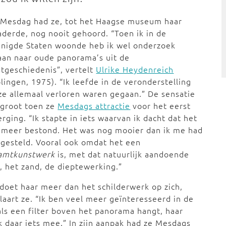
 Mesdag had ze, tot het Haagse museum haar
derde, nog nooit gehoord. “Toen ik in de
enigde Staten woonde heb ik wel onderzoek
an naar oude panorama’s uit de
tgeschiedenis”, vertelt
Ulrike Heydenreich
lingen, 1975). “Ik leefde in de veronderstelling
ze allemaal verloren waren gegaan.” De sensatie
 groot toen ze
Mesdags attractie
voor het eerst
rging. “Ik stapte in iets waarvan ik dacht dat het
 meer bestond. Het was nog mooier dan ik me had
gesteld. Vooral ook omdat het een
amtkunstwerk
is, met dat natuurlijk aandoende
t, het zand, de dieptewerking.”
doet haar meer dan het schilderwerk op zich,
laart ze. “Ik ben veel meer geïnteresseerd in de
 als een filter boven het panorama hangt, haar
ik daar iets mee.” In zijn aanpak had ze Mesdags