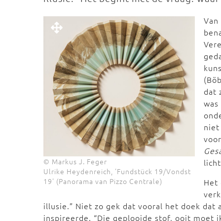
Van
bena
Ver
geda
kuns
(Böb
dat 
was
onde
niet
voor
Ges
© Markus J. Feger
lich
Ulrike Heydenreich, 'Fundstück 19/Vondst
19' (Panorama van Pizzo Centrale)
Het 
verk
illusie.” Niet zo gek dat vooral het doek dat
inspireerde. “Die geplooide stof, ooit moet 