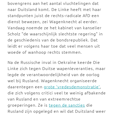
bovengrens aan het aantal vluchtelingen dat
naar Duitsland komt. De Linke heeft met haar
standpunten juist de rechts-radicale AfD een
dienst bewezen, zei Wagenknecht al eerder.
Vandaag noemde ze het kabinet van kanselier
Scholz "de waarschijnlijk slechtste regering" in
de geschiedenis van de bondsrepubliek. Dat
leidt er volgens haar toe dat veel mensen uit
woede of wanhoop rechts stemmen.
Na de Russische inval in Oekraïne keerde Die
Linke zich tegen Duitse wapenleveranties, maar
legde de verantwoordelijkheid van de oorlog
wel bij Rusland. Wagenknecht organiseerde
daarentegen een
grote ‘vredesdemonstratie’
,
die zich volgens critici veel te weinig afbakende
van Rusland en van extreemrechtse
groeperingen. Ze is
tegen de sancties
die
Rusland zijn opgelegd en wil dat Duitsland weer