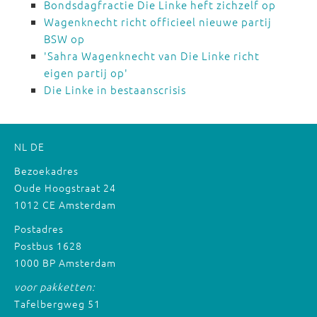
Bondsdagfractie Die Linke heft zichzelf op
Wagenknecht richt officieel nieuwe partij
BSW op
'Sahra Wagenknecht van Die Linke richt
eigen partij op'
Die Linke in bestaanscrisis
NL
DE
Bezoekadres
Oude Hoogstraat 24
1012 CE Amsterdam
Postadres
Postbus 1628
1000 BP Amsterdam
voor pakketten:
Tafelbergweg 51