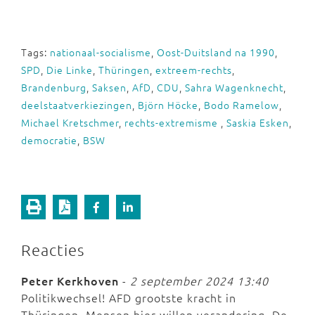
Tags:
nationaal-socialisme
,
Oost-Duitsland na 1990
,
SPD
,
Die Linke
,
Thüringen
,
extreem-rechts
,
Brandenburg
,
Saksen
,
AfD
,
CDU
,
Sahra Wagenknecht
,
deelstaatverkiezingen
,
Björn Höcke
,
Bodo Ramelow
,
Michael Kretschmer
,
rechts-extremisme
,
Saskia Esken
,
democratie
,
BSW
Reacties
Peter Kerkhoven
-
2 september 2024 13:40
Politikwechsel! AFD grootste kracht in
Thüringen. Mensen hier willen verandering. De