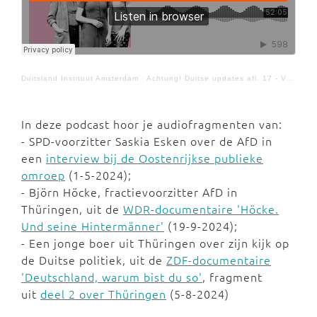
Duitsland Instituut Amsterdam
·
Achtung! Duitse updates afl. 17 - Verkiezingen Oost-Duitsland
In deze podcast hoor je audiofragmenten van:
- SPD-voorzitter Saskia Esken over de AfD in
een
interview bij de Oostenrijkse publieke
omroep
(1-5-2024);
- Björn Höcke, fractievoorzitter AfD in
Thüringen, uit de
WDR-documentaire 'Höcke.
Und seine Hintermänner'
(19-9-2024);
- Een jonge boer uit Thüringen over zijn kijk op
de Duitse politiek, uit de
ZDF-documentaire
'Deutschland, warum bist du so'
, fragment
uit
deel 2 over Thüringen
(5-8-2024)