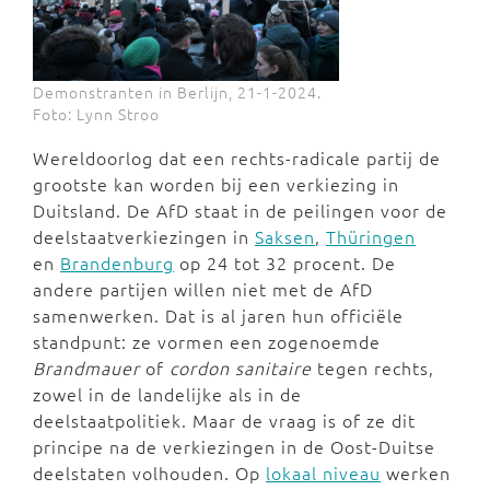
Demonstranten in Berlijn, 21-1-2024.
Foto: Lynn Stroo
Wereldoorlog dat een rechts-radicale partij de
grootste kan worden bij een verkiezing in
Duitsland. De AfD staat in de peilingen voor de
deelstaatverkiezingen in
Saksen
,
Thüringen
en
Brandenburg
op 24 tot 32 procent. De
andere partijen willen niet met de AfD
samenwerken. Dat is al jaren hun officiële
standpunt: ze vormen een zogenoemde
Brandmauer
of
cordon sanitaire
tegen rechts,
zowel in de landelijke als in de
deelstaatpolitiek. Maar de vraag is of ze dit
principe na de verkiezingen in de Oost-Duitse
deelstaten volhouden. Op
lokaal niveau
werken