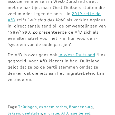
associëren mensen in West-Duitsland direct
met de nazitijd, maar Oost-Duitsers stuiten die
veel minder tegen de borst. In
2019 zette de
AfD
zelfs ‘
Wir sind das Volk
’ als verkiezingsleus
in, direct aansluitend bij de omwentelingen van
1989/1990. Zo presenteerde de AfD zich als
een alternatief voor het - in hun woorden -
‘systeem van de oude partijen’.
De AfD is overigens ook
in West-Duitsland
flink
gegroeid. Voor AfD-kiezers in heel Duitsland
geldt dat ze op de partij stemmen omdat ze
denken dat die iets aan het migratiebeleid kan
veranderen.
Tags:
Thüringen
,
extreem-rechts
,
Brandenburg
,
Saksen
,
deelstaten
,
migratie
,
AfD
,
asielbeleid
,