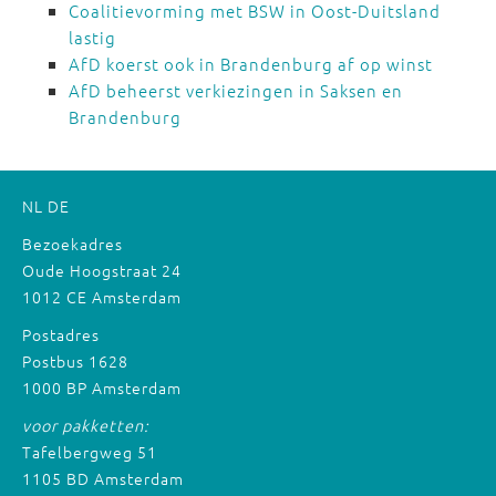
Coalitievorming met BSW in Oost-Duitsland
lastig
AfD koerst ook in Brandenburg af op winst
AfD beheerst verkiezingen in Saksen en
Brandenburg
NL
DE
Bezoekadres
Oude Hoogstraat 24
1012 CE Amsterdam
Postadres
Postbus 1628
1000 BP Amsterdam
voor pakketten:
Tafelbergweg 51
1105 BD Amsterdam