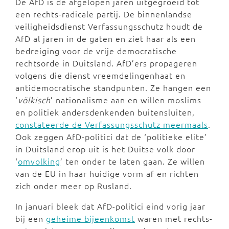
De AfD is de afgelopen jaren uitgegroeid tot
een rechts-radicale partij. De binnenlandse
veiligheidsdienst Verfassungsschutz houdt de
AfD al jaren in de gaten en ziet haar als een
bedreiging voor de vrije democratische
rechtsorde in Duitsland. AfD’ers propageren
volgens die dienst vreemdelingenhaat en
antidemocratische standpunten. Ze hangen een
‘
völkisch
’ nationalisme aan en willen moslims
en politiek andersdenkenden buitensluiten,
constateerde de Verfassungsschutz meermaals
.
Ook zeggen AfD-politici dat de ‘politieke elite’
in Duitsland erop uit is het Duitse volk door
‘
omvolking
’ ten onder te laten gaan. Ze willen
van de EU in haar huidige vorm af en richten
zich onder meer op Rusland.
In januari bleek dat AfD-politici eind vorig jaar
bij een
geheime bijeenkomst
waren met rechts-