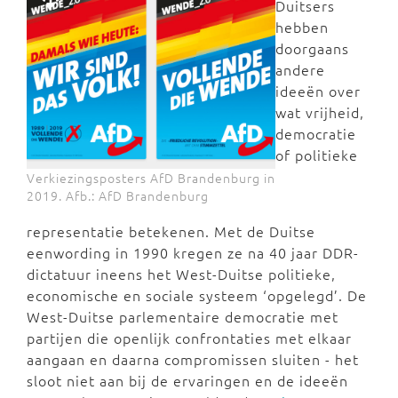
Duitsers
hebben
doorgaans
andere
ideeën over
wat vrijheid,
democratie
of politieke
Verkiezingsposters AfD Brandenburg in
2019. Afb.: AfD Brandenburg
representatie betekenen. Met de Duitse
eenwording in 1990 kregen ze na 40 jaar DDR-
dictatuur ineens het West-Duitse politieke,
economische en sociale systeem ‘opgelegd’. De
West-Duitse parlementaire democratie met
partijen die openlijk confrontaties met elkaar
aangaan en daarna compromissen sluiten - het
sloot niet aan bij de ervaringen en de ideeën