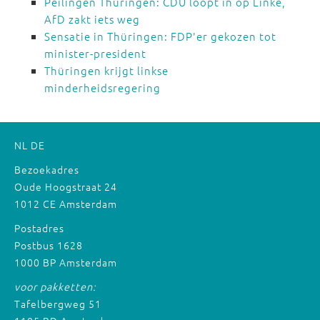
Peilingen Thüringen: CDU loopt in op Linke,
AfD zakt iets weg
Sensatie in Thüringen: FDP'er gekozen tot
minister-president
Thüringen krijgt linkse
minderheidsregering
NL
DE
Bezoekadres
Oude Hoogstraat 24
1012 CE Amsterdam
Postadres
Postbus 1628
1000 BP Amsterdam
voor pakketten:
Tafelbergweg 51