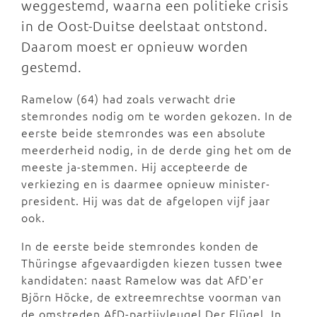
weggestemd, waarna een politieke crisis
in de Oost-Duitse deelstaat ontstond.
Daarom moest er opnieuw worden
gestemd.
Ramelow (64) had zoals verwacht drie
stemrondes nodig om te worden gekozen. In de
eerste beide stemrondes was een absolute
meerderheid nodig, in de derde ging het om de
meeste ja-stemmen. Hij accepteerde de
verkiezing en is daarmee opnieuw minister-
president. Hij was dat de afgelopen vijf jaar
ook.
In de eerste beide stemrondes konden de
Thüringse afgevaardigden kiezen tussen twee
kandidaten: naast Ramelow was dat AfD'er
Björn Höcke, de extreemrechtse voorman van
de omstreden AfD-partijvleugel Der Flügel. In