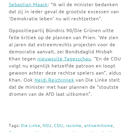
Sebastian Maack
: “Ik wil de minister bedanken
dat zij in ieder geval de grootste excessen van
‘Demokratie leben’ nu wil rechtzetten”.
Oppositiepartij Bündnis 90/Die Grünen uitte
felle kritiek op de plannen van Prien. ‘We zien
al jaren dat extreemrechts projecten voor de
democratie aanvalt, zei Bondsdaglid Misbah
Khan tegen
nieuwssite Tagesschau
. “En de CDU
volgt nu eigenlijk hetzelfde patroon en loopt
gewoon achter deze rechtse spelers aan”, aldus
Khan. Ook
Heidi Reichinnek
van Die Linke stelt
dat de minister met haar plannen de “stoutste
dromen van de AfD laat uitkomen”.
Tags:
Die Linke
,
NSU
,
CDU
,
racisme
,
antisemitisme
,