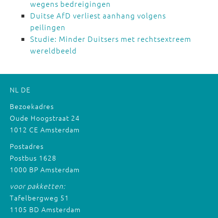
wegens bedreigingen
Duitse AfD verliest aanhang volgens
peilingen
Studie: Minder Duitsers met rechtsextreem
wereldbeeld
NL
DE
Bezoekadres
Oude Hoogstraat 24
1012 CE Amsterdam
Postadres
Postbus 1628
1000 BP Amsterdam
voor pakketten:
Tafelbergweg 51
1105 BD Amsterdam