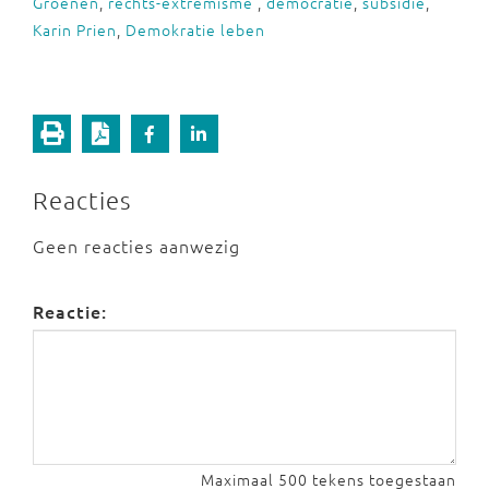
Groenen
,
rechts-extremisme
,
democratie
,
subsidie
,
Karin Prien
,
Demokratie leben
Reacties
Geen reacties aanwezig
Reactie:
Maximaal 500 tekens toegestaan