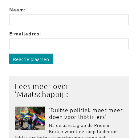
Naam:
E-mailadres:
Reactie plaatsen
Lees meer over
'
Maatschappij
':
'Duitse politiek moet meer
doen voor lhbti+-ers'
Na de aanslag op de Pride in
Berlijn wordt de roep luider om
lhbti+-ers beter te beschermen tegen het