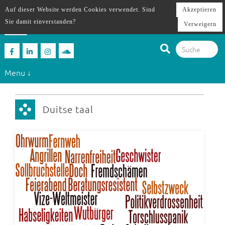
Auf dieser Website werden Cookies verwendet. Sind
Akzeptieren
Sie damit einverstanden?
Verweigern
Menu ↓
Duitse taal