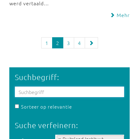
werd vertaald…
Mehr
1
2
3
4
Suchbegriff:
Sorteer op relevantie
Suche verfeinern:
Auf Tag:
Duitsland Instituut