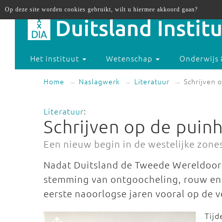
Op deze site worden cookies gebruikt, wilt u hiermee akkoord gaan?
Het instituut
Wetenschap
Onderwijs 
Home
Naslagwerk
Literatuur
Schrijven 
Literatuur
:
Schrijven op de puin
Een nieuw begin in de westelijke zon
Nadat Duitsland de Tweede Wereldoorl
stemming van ontgoocheling, rouw en w
eerste naoorlogse jaren vooral op de 
Tijd