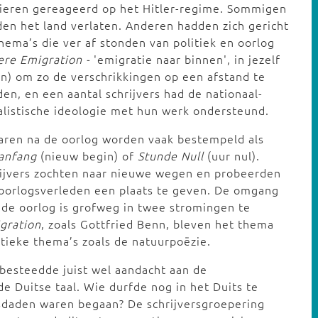
ieren gereageerd op het Hitler-regime. Sommigen
en het land verlaten. Anderen hadden zich gericht
hema’s die ver af stonden van politiek en oorlog
ere Emigration -
'emigratie naar binnen', in jezelf
n) om zo de verschrikkingen op een afstand te
en, en een aantal schrijvers had de nationaal-
alistische ideologie met hun werk ondersteund.
aren na de oorlog worden vaak bestempeld als
anfang
(nieuw begin) of
Stunde Null
(uur nul).
ijvers zochten naar nieuwe wegen en probeerden
oorlogsverleden een plaats te geven. De omgang
de oorlog is grofweg in twee stromingen te
gration
, zoals Gottfried Benn, bleven het thema
litieke thema’s zoals de natuurpoëzie.
besteedde juist wel aandacht aan de
 Duitse taal. Wie durfde nog in het Duits te
isdaden waren begaan? De schrijversgroepering