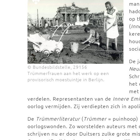
man
hadd
op t
(
Inn
kere
houd
soci
De j
© Bundesbildstelle, 29156
Neu
Trümmerfrauen aan het werk op een
Schr
provisorisch moestuintje in Berlijn.
het 
met 
verdelen. Representanten van de
Innere Emi
oorlog vermijden. Zij verdiepten zich in apo
De
Trümmerliteratur
(
Trümmer
= puinhoop) 
oorlogswonden. Zo worstelden auteurs met de
schrijven nu er door Duitsers zulke grote m