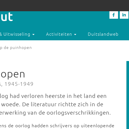
& Uitwisseling
Activiteiten
Duitslandweb
op de puinhopen
hopen
es, 1945-1949
og had verloren heerste in het land een
oede. De literatuur richtte zich in de
verwerking van de oorlogsverschrikkingen.
ens de oorlog hadden schrijvers op uiteenlopende