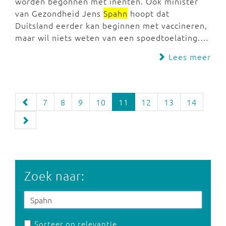
worden begonnen met inenten. Ook minister
van Gezondheid Jens
Spahn
hoopt dat
Duitsland eerder kan beginnen met vaccineren,
maar wil niets weten van een spoedtoelating.…
Lees meer
7
8
9
10
11
12
13
14
Zoek naar:
Sorteer op relevantie