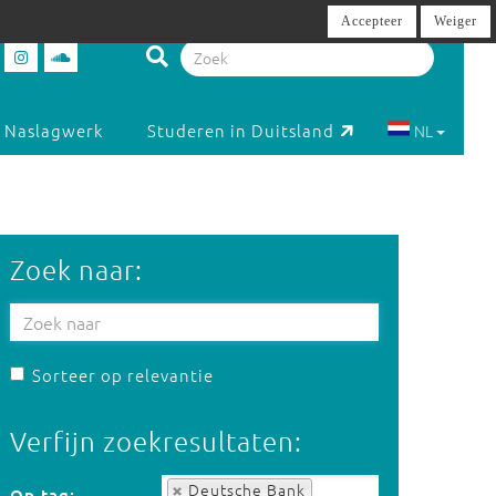
Accepteer
Weiger
Naslagwerk
Studeren in Duitsland
NL
Zoek naar:
Sorteer op relevantie
Verfijn zoekresultaten:
Op tag:
Deutsche Bank
Op tag: