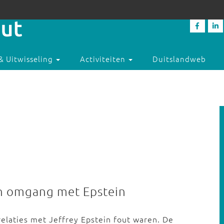
& Uitwisseling
Activiteiten
Duitslandweb
in omgang met Epstein
relaties met Jeffrey Epstein fout waren. De