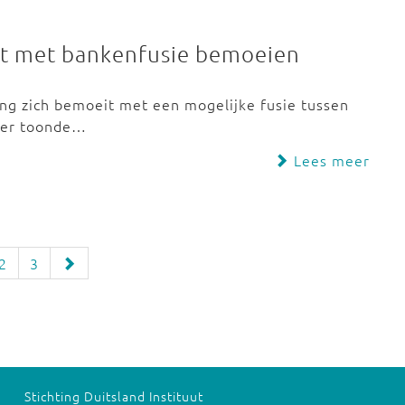
et met bankenfusie bemoeien
ing zich bemoeit met een mogelijke fusie tussen
der toonde…
Lees meer
2
3
Stichting Duitsland Instituut