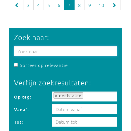
3
4
5
6
7
8
9
10
Zoek naar:
Sorteer op relevantie
Verfijn zoekresultaten:
Op tag:
deelstaten
Op tag:
Vanaf:
Tot: