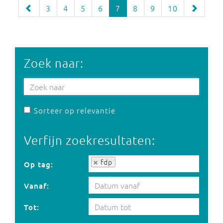
3
4
5
6
7
8
9
10
Zoek naar:
Sorteer op relevantie
Verfijn zoekresultaten:
Op tag:
fdp
Op tag:
Vanaf:
Tot: