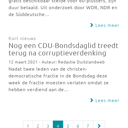
gratis beschikbaar stelde voor 60-plussers, zijn
duur betaald. Uit onderzoek door WDR, NDR en
de Süddeutsche…
Lees meer
Kort nieuws
Nog een CDU-Bondsdaglid treedt
terug na corruptieverdenking
12 maart 2021 - Auteur: Redactie Duitslandweb
Nadat twee leden van de christen-
democratische fractie in de Bondsdag deze
week de fractie moesten verlaten omdat ze
hebben verdiend aan de…
Lees meer
1
2
3
4
5
6
7