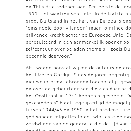
en Thijs drie redenen aan. Ten eerste de ‘no
1990. Het wantrouwen - niet in de laatste pl
groot Duitsland in het hart van Europa is on
“omsingeld door vijanden” maar “omringd doo
drijvende kracht achter de Europese Unie. Da
geresulteerd in een aanmerkelijk opener pol
zelfcensuur over beladen thema’s – zoals Du
decennia daarvoor.”
Als tweede oorzaak wijzen de auteurs de gr
het IJzeren Gordijn. Sinds de jaren negentig i
nieuwe informatiebronnen toegankelijk gew
en over de gebeurtenissen die zich daar na d
het Oostfront in 1944 hebben afgespeeld. 
geschiedenis” biedt tegelijkertijd de mogeli
tussen 1944/45 en 1950 in het bredere Europ
gedwongen migraties in de twintigste eeuws
verdwijnen van de generatie die de tijd van
debatten over het naziverleden vorm gaf voo