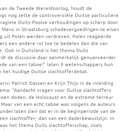
n van de Tweede Wereldoorlog, houdt de
ngs nog zette de controversiële Duitse particuliere
fragiele Duits-Poolse verhoudingen op scherp door
e Mens in Straatsburg schadevergoedingen te eisen
g uit Polen werden verdreven. Polen reageerde
sers een andere rol toe te bedelen dan die van
e. Ook in Duitsland is het thema Duits
dt de discussie daar aanmerkelijk genuanceerder
einde van een taboe?’ laten 9 wetenschappers hun
an het huidige Duitse slachtofferdebat.
orici Patrick Dassen en Krijn Thijs in de inleiding
hema: “Aandacht vragen voor Duitse slachtoffers
joen doden, de Holocaust en de extreme terreur
.” Maar van een echt taboe was volgens de auteurs
bundel laten zien dat er in de beginperiode van de
een slachtoffer- dan van een daderbewustzijn. In
as het thema Duits slachtofferschap, zoals