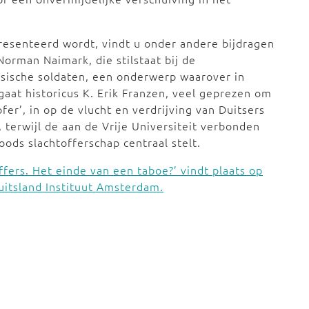
resenteerd wordt, vindt u onder andere bijdragen
rman Naimark, die stilstaat bij de
sische soldaten, een onderwerp waarover in
gaat historicus K. Erik Franzen, veel geprezen om
pfer’, in op de vlucht en verdrijving van Duitsers
terwijl de aan de Vrije Universiteit verbonden
ods slachtofferschap centraal stelt.
ffers. Het einde van een taboe?’ vindt plaats op
uitsland Instituut Amsterdam.