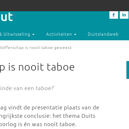
& Uitwisseling
Activiteiten
Duitslandweb
htofferschap is nooit taboe geweest
p is nooit taboe
einde van een taboe?’
g vindt de presentatie plaats van de
angrijkste conclusie: het thema Duits
orlog is én was nooit taboe.