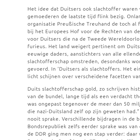
Het idee dat Duitsers ook slachtoffer ware
gemoederen de laatste tijd flink bezig. Onla
organisatie Preußische Treuhand de toch al 
bij het Europees Hof voor de Rechten van d
voor Duitsers die na de Tweede Wereldoorlo
furieus. Het land weigert pertinent om Duit
eeuwige daders, aanstichters van alle ellend
slachtofferschap omstreden, desondanks wor
gevoerd. In ‘Duitsers als slachtoffers. Het 
licht schijnen over verscheidene facetten v
Duits slachtofferschap gold, zo schrijven hist
van de bundel, lange tijd als een verdacht t
was ongepast tegenover de meer dan 50 mil
die nazi-Duitsland zelf op zijn geweten had
nooit sprake. Verschillende bijdragen in de 
Bondsrepubliek zelfs eerder sprake was van 
de DDR ging men nog een stap verder: daar w