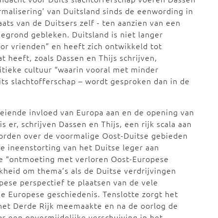
rmalisering’ van Duitsland sinds de eenwording in
aats van de Duitsers zelf - ten aanzien van een
gegrond gebleken. Duitsland is niet langer
r vrienden” en heeft zich ontwikkeld tot
t heeft, zoals Dassen en Thijs schrijven,
itieke cultuur “waarin vooral met minder
its slachtofferschap – wordt gesproken dan in de
oeiende invloed van Europa aan en de opening van
s er, schrijven Dassen en Thijs, een rijk scala aan
orden over de voormalige Oost-Duitse gebieden
e ineenstorting van het Duitse leger aan
De “ontmoeting met verloren Oost-Europese
jkheid om thema’s als de Duitse verdrijvingen
ese perspectief te plaatsen van de vele
e Europese geschiedenis. Tenslotte zorgt het
 het Derde Rijk meemaakte en na de oorlog de
r een onvermijdelijke verschuiving in het