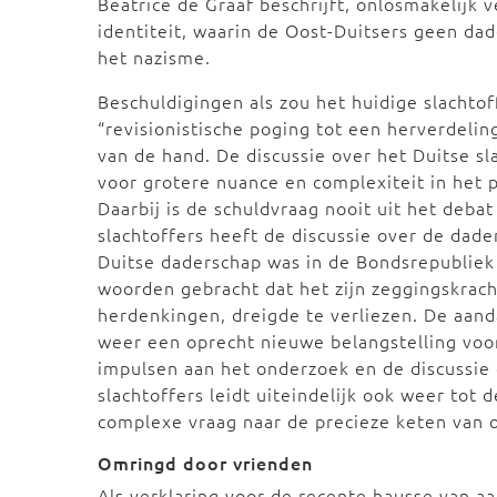
Beatrice de Graaf beschrijft, onlosmakelijk 
identiteit, waarin de Oost-Duitsers geen da
het nazisme.
Beschuldigingen als zou het huidige slachto
“revisionistische poging tot een herverdelin
van de hand. De discussie over het Duitse s
voor grotere nuance en complexiteit in het p
Daarbij is de schuldvraag nooit uit het deba
slachtoffers heeft de discussie over de dad
Duitse daderschap was in de Bondsrepubliek 
woorden gebracht dat het zijn zeggingskracht
herdenkingen, dreigde te verliezen. De aand
weer een oprecht nieuwe belangstelling voo
impulsen aan het onderzoek en de discussie
slachtoffers leidt uiteindelijk ook weer tot
complexe vraag naar de precieze keten van o
Omringd door vrienden
Als verklaring voor de recente hausse van a