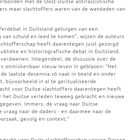
verbonden met de Oost-Duitse antifascistische
ders maar slachtoffers waren van de wandaden van
fferdebat in Duitsland getuigen van een
g van schuld en leed te komen”, wijzen de auteurs
lachtofferschap heeft daarentegen juist gezorgd
ublieke en historiografische debat in Duitsland.
t verdwenen. Integendeel, de discussie over de
ers onmiskenbaar nieuw leven in geblazen: “Het
de laatste decennia zó vaak in beeld en onder
, bijvoorbeeld in al te geritualiseerde
acht voor Duitse slachtoffers daarentegen heeft
r het Duitse verleden teweeg gebracht en nieuwe
 gegeven. Immers, de vraag naar Duitse
 de vraag naar de daders - en daarmee naar de
orzaak, gevolg en context.”
andacht voor Duits slachtofferschap voeren Dassen