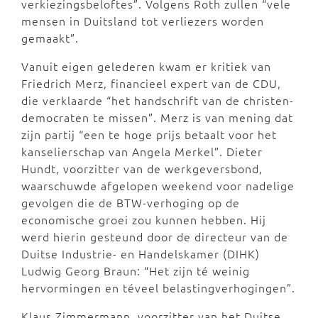
verkiezingsbeloftes”. Volgens Roth zullen “vele
mensen in Duitsland tot verliezers worden
gemaakt”.
Vanuit eigen gelederen kwam er kritiek van
Friedrich Merz, financieel expert van de CDU,
die verklaarde “het handschrift van de christen-
democraten te missen”. Merz is van mening dat
zijn partij “een te hoge prijs betaalt voor het
kanselierschap van Angela Merkel”. Dieter
Hundt, voorzitter van de werkgeversbond,
waarschuwde afgelopen weekend voor nadelige
gevolgen die de BTW-verhoging op de
economische groei zou kunnen hebben. Hij
werd hierin gesteund door de directeur van de
Duitse Industrie- en Handelskamer (DIHK)
Ludwig Georg Braun: “Het zijn té weinig
hervormingen en téveel belastingverhogingen”.
Klaus Zimmermann, voorzitter van het Duitse