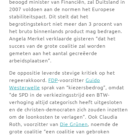
beoogd minister van Financiën, zal Duitsland in
2007 voldoen aan de normen het Europese
stabiliteitspact. Dit stelt dat het
begrotingstekort niet meer dan 3 procent van
het bruto binnenlands product mag bedragen.
Angela Merkel verklaarde gisteren “dat het
succes van de grote coalitie zal worden
gemeten aan het aantal gecreëerde
arbeidsplaatsen”.
De oppositie leverde stevige kritiek op het
regeerakkoord.
FDP
-voorzitter
Guido
Westerwelle
sprak van “kiezersbedrog”, omdat
“de SPD in de verkiezingsstrijd een BTW-
verhoging altijd categorisch heeft uitgesloten
en de christen-democraten zich zouden inzetten
om de loonkosten te verlagen”. Ook Claudia
Roth, voorzitter van
Die Grünen
, noemde de
grote coalitie “een coalitie van gebroken