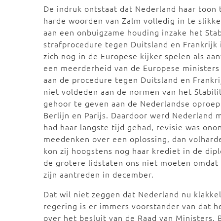
De indruk ontstaat dat Nederland haar toon 
harde woorden van Zalm volledig in te slikk
aan een onbuigzame houding inzake het Stabi
strafprocedure tegen Duitsland en Frankrijk 
zich nog in de Europese kijker spelen als a
een meerderheid van de Europese ministers 
aan de procedure tegen Duitsland en Frankri
niet voldeden aan de normen van het Stabil
gehoor te geven aan de Nederlandse oproep 
Berlijn en Parijs. Daardoor werd Nederland 
had haar langste tijd gehad, revisie was on
meedenken over een oplossing, dan volharden
kon zij hoogstens nog haar krediet in de dip
de grotere lidstaten ons niet moeten omdat
zijn aantreden in december.
Dat wil niet zeggen dat Nederland nu klakke
regering is er immers voorstander van dat 
over het besluit van de Raad van Ministers. 