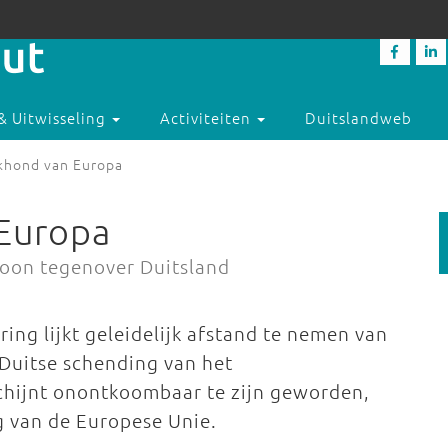
& Uitwisseling
Activiteiten
Duitslandweb
khond van Europa
Europa
toon tegenover Duitsland
ing lijkt geleidelijk afstand te nemen van
Duitse schending van het
 schijnt onontkoombaar te zijn geworden,
 van de Europese Unie.