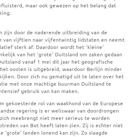
efluisterd, maar ook gewezen op het belang dat
king.
 zijn door de naderende uitbreiding van de
van vijftien naar vijfentwintig lidstaten en neemt
tief sterk af. Daardoor wordt het 'kleine'
nkelijk van het 'grote' Duitsland om zaken gedaan
uitsland vanaf 1 mei dit jaar het geografische
het oosten is uitgebreid, waardoor Berlijn minder
ijken. Door zich nu gematigd uit te laten over het
latie met onze machtige buurman Duitsland te
ntensief gebruik van kan maken.
alm gekoesterde rol van waakhond van de Europese
rlandse regering is er weliswaar van doordrongen
t zich meebrengt niet meer serieus te worden
treden van Bot heeft laten zien. Zij is echter niet
 'grote' landen lonend kan zijn. Zo slaagde