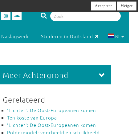
Accepteer
Weiger
Naslagwerk
Studeren in Duitsland
NL
Meer Achtergrond
Gerelateerd
'Lichter': De Oost-Europeanen komen
Ten koste van Europa
'Lichter': De Oost-Europeanen komen
Poldermodel: voorbeeld en schrikbeeld