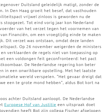
tegenover Duitsland geleidelijk matigt, zonder de
en. In Den Haag groeit het besef, dat vasthouden
liteitspact vrijwel zinloos is geworden nu de
is stopgezet. Tot eind vorig jaar kon Nederland
anvoerder van het verzet tegen het voornemen van
van Financiën, om een vroegtijdig einde te maken
jk. Dit verzet was ontstaan, omdat deze landen
iteitspact. Op 26 november weigerden de ministers
en verklaarden de regels niet van toepassing op
met een voldongen feit geconfronteerd: het pact
ontkoombaar. De Nederlandse regering kon beter
 in een onwrikbare opstelling. Met het laatste
lomatieke wereld verspelen. "Het gevaar dreigt dat
 we een te grote mond hebben", aldus Bot kort na
loos achter Duitsland aanloopt. De Nederlandse
het
Europese Hof van Justitie
een uitspraak doet
Bovendien heeft Bot zijn collega Fischer afgelopen