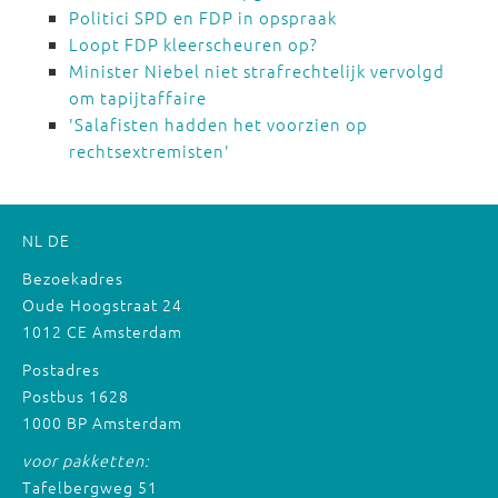
Politici SPD en FDP in opspraak
Loopt FDP kleerscheuren op?
Minister Niebel niet strafrechtelijk vervolgd
om tapijtaffaire
'Salafisten hadden het voorzien op
rechtsextremisten'
NL
DE
Bezoekadres
Oude Hoogstraat 24
1012 CE Amsterdam
Postadres
Postbus 1628
1000 BP Amsterdam
voor pakketten:
Tafelbergweg 51