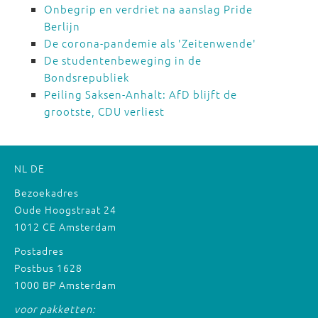
Onbegrip en verdriet na aanslag Pride
Berlijn
De corona-pandemie als 'Zeitenwende'
De studentenbeweging in de
Bondsrepubliek
Peiling Saksen-Anhalt: AfD blijft de
grootste, CDU verliest
NL
DE
Bezoekadres
Oude Hoogstraat 24
1012 CE Amsterdam
Postadres
Postbus 1628
1000 BP Amsterdam
voor pakketten: