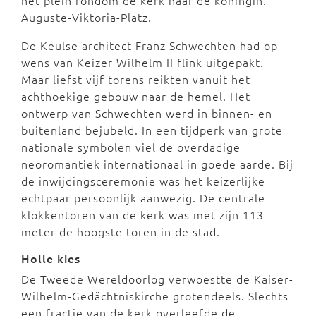
het plein rondom de kerk naar de koningin:
Auguste-Viktoria-Platz.
De Keulse architect Franz Schwechten had op
wens van Keizer Wilhelm II flink uitgepakt.
Maar liefst vijf torens reikten vanuit het
achthoekige gebouw naar de hemel. Het
ontwerp van Schwechten werd in binnen- en
buitenland bejubeld. In een tijdperk van grote
nationale symbolen viel de overdadige
neoromantiek internationaal in goede aarde. Bij
de inwijdingsceremonie was het keizerlijke
echtpaar persoonlijk aanwezig. De centrale
klokkentoren van de kerk was met zijn 113
meter de hoogste toren in de stad.
Holle kies
De Tweede Wereldoorlog verwoestte de Kaiser-
Wilhelm-Gedächtniskirche grotendeels. Slechts
een fractie van de kerk overleefde de