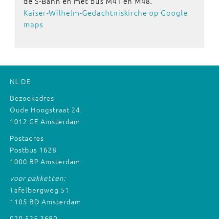
de S-Bahn en met bus M41 en M48.
Kaiser-Wilhelm-Gedächtniskirche op Google
maps
NL
DE
Bezoekadres
Oude Hoogstraat 24
1012 CE Amsterdam
Postadres
Postbus 1628
1000 BP Amsterdam
voor pakketten:
Tafelbergweg 51
1105 BD Amsterdam
020 525 3690