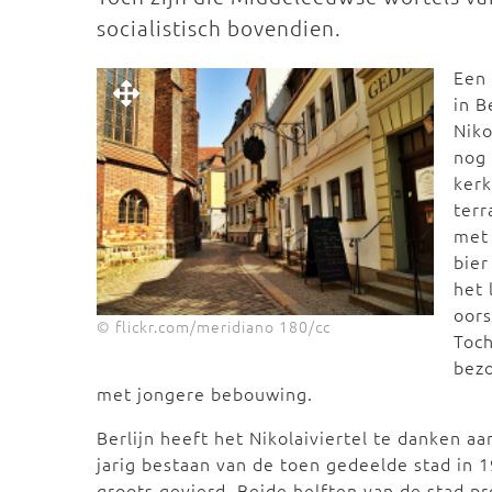
socialistisch bovendien.
Een 
in B
Niko
nog 
kerk
terr
met 
bier
het 
oors
© flickr.com/meridiano 180/cc
Toch
bezo
met jongere bebouwing.
Berlijn heeft het Nikolaiviertel te danken aa
jarig bestaan van de toen gedeelde stad in 1
groots gevierd. Beide helften van de stad pr