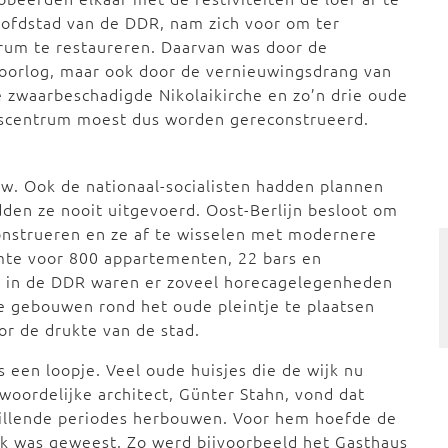
hoofdstad van de DDR, nam zich voor om ter
rum te restaureren. Daarvan was door de
orlog, maar ook door de vernieuwingsdrang van
e zwaarbeschadigde Nikolaikirche en zo’n drie oude
dscentrum moest dus worden gereconstrueerd.
uw. Ook de nationaal-socialisten hadden plannen
den ze nooit uitgevoerd. Oost-Berlijn besloot om
nstrueren en ze af te wisselen met modernere
mte voor 800 appartementen, 22 bars en
ns in de DDR waren er zoveel horecagelegenheden
re gebouwen rond het oude pleintje te plaatsen
or de drukte van de stad.
een loopje. Veel oude huisjes die de wijk nu
woordelijke architect, Günter Stahn, vond dat
hillende periodes herbouwen. Voor hem hoefde de
lijk was geweest. Zo werd bijvoorbeeld het Gasthaus