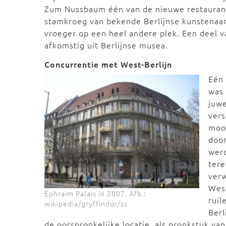
Zum Nussbaum één van de nieuwe restaurants
stamkroeg van bekende Berlijnse kunstenaars 
vroeger op een heel andere plek. Een deel v
afkomstig uit Berlijnse musea.
Concurrentie met West-Berlijn
Eén
was 
juwe
vers
mooi
door
werd
tere
verw
West
Ephraim Palais in 2007. Afb.:
ruil
wikipedia/gryffindor/cc
Berl
de oorspronkelijke locatie, als pronkstuk va