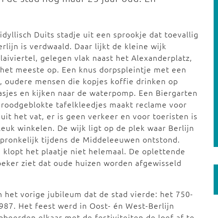
idyllisch Duits stadje uit een sprookje dat toevallig
erlijn is verdwaald. Daar lijkt de kleine wijk
laiviertel, gelegen vlak naast het Alexanderplatz,
het meeste op. Een knus dorpspleintje met een
, oudere mensen die kopjes koffie drinken op
asjes en kijken naar de waterpomp. Een Biergarten
roodgeblokte tafelkleedjes maakt reclame voor
 uit het vat, er is geen verkeer en voor toeristen is
leuk winkelen. De wijk ligt op de plek waar Berlijn
pronkelijk tijdens de Middeleeuwen ontstond.
 klopt het plaatje niet helemaal. De oplettende
eker ziet dat oude huizen worden afgewisseld
n het vorige jubileum dat de stad vierde: het 750-
987. Het feest werd in Oost- én West-Berlijn
obeerden elkaar met de festiviteiten de loef af te