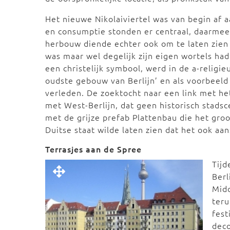
Het nieuwe Nikolaiviertel was van begin af a
en consumptie stonden er centraal, daarmee
herbouw diende echter ook om te laten zien 
was maar wel degelijk zijn eigen wortels had
een christelijk symbool, werd in de a-religi
oudste gebouw van Berlijn’ en als voorbeeld
verleden. De zoektocht naar een link met het
met West-Berlijn, dat geen historisch stads
met de grijze prefab Plattenbau die het gro
Duitse staat wilde laten zien dat het ook a
Terrasjes aan de Spree
Tijd
Berl
Midd
ter
fest
deco