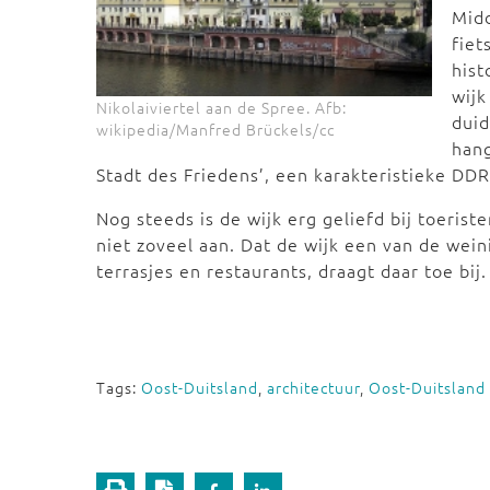
Mid
fiet
hist
wijk
Nikolaiviertel aan de Spree. Afb:
duid
wikipedia/Manfred Brückels/cc
hang
Stadt des Friedens’, een karakteristieke DD
Nog steeds is de wijk erg geliefd bij toerist
niet zoveel aan. Dat de wijk een van de wein
terrasjes en restaurants, draagt daar toe bij.
Tags:
Oost-Duitsland
,
architectuur
,
Oost-Duitsland