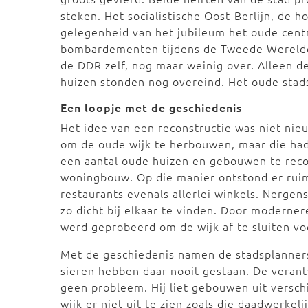
steken. Het socialistische Oost-Berlijn, de 
gelegenheid van het jubileum het oude cent
bombardementen tijdens de Tweede Wereldo
de DDR zelf, nog maar weinig over. Alleen d
huizen stonden nog overeind. Het oude sta
Een loopje met de geschiedenis
Het idee van een reconstructie was niet nie
om de oude wijk te herbouwen, maar die had
een aantal oude huizen en gebouwen te reco
woningbouw. Op die manier ontstond er rui
restaurants evenals allerlei winkels. Nerge
zo dicht bij elkaar te vinden. Door moderne
werd geprobeerd om de wijk af te sluiten vo
Met de geschiedenis namen de stadsplanners 
sieren hebben daar nooit gestaan. De verant
geen probleem. Hij liet gebouwen uit versc
wijk er niet uit te zien zoals die daadwerke