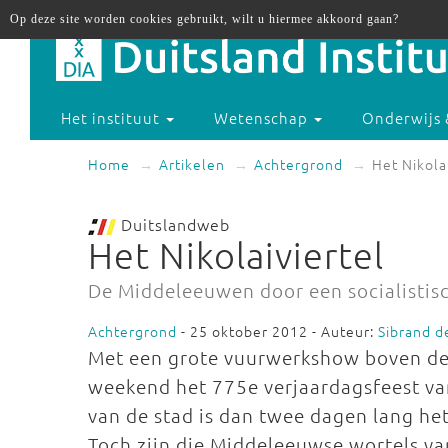
Op deze site worden cookies gebruikt, wilt u hiermee akkoord gaan?
Het instituut
Wetenschap
Onderwijs 
Home
Artikelen
Achtergrond
Het Nikola
Duitslandweb
Het Nikolaiviertel
De Middeleeuwen door een socialistisc
Achtergrond
- 25 oktober 2012 - Auteur:
Sibrand d
Met een grote vuurwerkshow boven de 
weekend het 775e verjaardagsfeest va
van de stad is dan twee dagen lang he
Toch zijn die Middeleeuwse wortels va