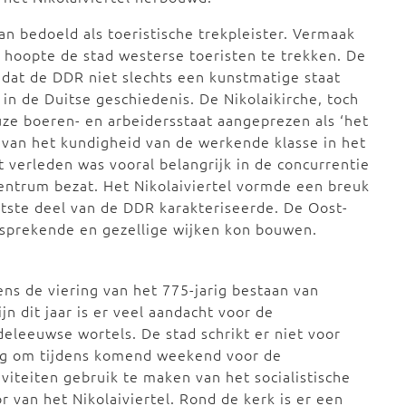
an bedoeld als toeristische trekpleister. Vermaak
 hoopte de stad westerse toeristen te trekken. De
dat de DDR niet slechts een kunstmatige staat
 in de Duitse geschiedenis. De Nikolaikirche, toch
euze boeren- en arbeidersstaat aangeprezen als ‘het
 van het kundigheid van de werkende klasse in het
 verleden was vooral belangrijk in de concurrentie
centrum bezat. Het Nikolaiviertel vormde een breuk
otste deel van de DDR karakteriseerde. De Oost-
ansprekende en gezellige wijken kon bouwen.
ens de viering van het 775-jarig bestaan van
ijn dit jaar is er veel aandacht voor de
eleeuwse wortels. De stad schrikt er niet voor
ug om tijdens komend weekend voor de
iviteiten gebruik te maken van het socialistische
r van het Nikolaiviertel. Rond de kerk is er een