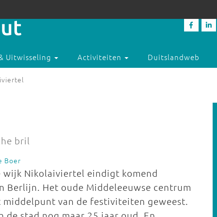
& Uitwisseling
Activiteiten
Duitslandweb
iviertel
he bril
e Boer
wijk Nikolaiviertel eindigt komend
n Berlijn. Het oude Middeleeuwse centrum
t middelpunt van de festiviteiten geweest.
n de stad nog maar 25 jaar oud. En