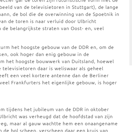
eeld van de televisietoren in Stuttgart), de lange
ann, de bol die de overwinning van de Spoetnik in
an de toren is naar verluid door Ulbricht
n de belangrijkste straten van Oost- en, veel
hturm het hoogste gebouw van de DDR en, om de
kken, ook hoger dan enig gebouw in de
urm het hoogste bouwwerk van Duitsland, hoewel
 televisietoren daar is weliswaar als geheel
eft een veel kortere antenne dan de Berliner
eel Frankfurters het eigenlijke gebouw, is hoger
om tijdens het jubileum van de DDR in oktober
Ulbricht was verheugd dat de hoofdstad van zijn
 kreeg, maar al gauw wachtte hem een onaangename
an de bol scheen, verscheen daar een kruis van