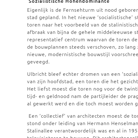
‘Sozialistische Höhendominante’
Eigenlijk is de Fernsehturm uit nood geboren
stad gepland. In het nieuwe ‘socialistische’ 
toren naar het voorbeeld van de stalinisti
afbraak van bijna de gehele middeleeuwse s
representatief centrum waarvan de toren d
de bouwplannen steeds verschoven, zo lang 
nieuwe, modernistische bouwstijl voorschree
geveegd.
Ulbricht bleef echter dromen van een ‘sozial
van zijn hoofdstad, een toren die het gezic
Het liefst moest die toren nog voor de twint
tijd- en geldnood nam de partijleider de pra
al gewerkt werd en die toch moest worden 
Een ‘collectief’ van architecten moest de to
stond onder leiding van Hermann Henselman
Stalinallee verantwoordelijk was en al in 1
televisietoren te bouwen. Dit architectencol