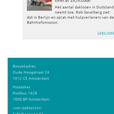
Het aantal daklozen in Duitsland
neemt toe. Rob Savelberg ziet
dat in Berlijn en sprak met hulpverleners van de
Bahnhofsmission.
Lees me
Bezoekadres
Oude Hoogstraat 24
1012 CE Amsterdam
Postadres
Postbus 1628
1000 BP Amsterdam
voor pakketten:
Tafelbergweg 51