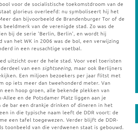
bool voor de socialistische toekomstdroom van de
taat glorieus overleefd: nu symboliseert hij het
. Meer dan bijvoorbeeld de Brandenburger Tor of de
ls beeldmerk van de verenigde stad. Zo was de
n bij de serie 'Berlin, Berlin', en wordt hij
d van het WK in 2006 was de bol, een verwijzing
derd in een reusachtige voetbal.
d uitzicht over de hele stad. Voor veel toeristen
nderdeel van een
sightseeing
, maar ook Berlijners
ijken. Een miljoen bezoekers per jaar flitst met
form op iets meer dan tweehonderd meter. Van
n een hoop groen, alle bekende plekken van
rx-Allee en de Potsdamer Platz liggen aan je
 de bar een drankje drinken of dineren in het
leen in die typische naam leeft de DDR voort: de
ame een tafel toegewezen. Verder blijft de DDR-
h als toonbeeld van die verdwenen staat is gebouwd.