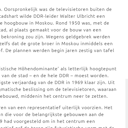
. Oorspronkelijk was de televisietoren buiten de
stadshart wilde DDR-leider Walter Ulbricht een
sche hoogbouw in Moskou. Rond 1950 was, met de
tad, al plaats gemaakt voor de bouw van een
e bekroning zou zijn. Wegens geldgebrek werden
zelfs dat de grote broer in Moskou inmiddels een
f. De plannen werden begin jaren zestig van tafel
istische Höhendominante’ als letterlijk hoogtepunt
ht van de stad – en de hele DDR – moest worden.
igste verjaardag van de DDR in 1969 klaar zijn. Uit
gmatische beslissing om de televisietoren, waaraan
gebouwd, middenin het centrum neer te zetten.
ren van een representatief uiterlijk voorzien. Het
n die voor de belangrijkste gebouwen aan de
959 had voorgesteld om in het centrum een
lectief gaf de toren zijn futuristische vorm met de