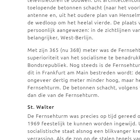
toelopende betonnen schacht (naar het voorb
antenne en, uit het oudere plan van Henselm
de wedloop om het heelal vierde. De plaats v
persoonlijk aangewezen: in de zichtlijnen va
belangrijker, West-Berlijn.
Met zijn 365 (nu 368) meter was de Fernse
superioriteit van het socialisme te benadru
Bondsrepubliek. Nog steeds is de Fernseht
dit in Frankfurt am Main bestreden wordt: de
ongeveer dertig meter minder hoog, maar he
Fernsehturm. De betonnen schacht, volgens v
dan die van de Fernsehturm.
St. Walter
De Fernsehturm was precies op tijd gereed 
1969 feestelijk te kunnen worden ingewijd. 
socialistische staat alsnog een blikvanger
verrassing. Als de zon op de stalen tegels v