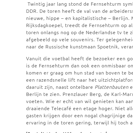
Twintig jaar lang stond de Fernsehturm sym
DDR. De toren heeft de val van de arbeiderss
nieuwe, hippe – en kapitalistische – Berlijn
Rijksdagkoepel, treedt de Fernsehturm op a
toren onlangs nog op de Nederlandse tv te zie
afgebeeld op vele souvenirs. Ter gelegenhei
naar de Russische kunstmaan Spoetnik, veran
Vanuit die voetbal heeft de bezoeker een goe
is de Fernsehturm dan ook een onmisbaar o
komen er graag om hun stad van boven te bek
een razendsnelle lift naar het uitzichtplat
daaruit zijn, naast ontelbare
Plattenbauten
e
Berlijn te zien. Prenzlauer Berg, de Karl-Ma
voeten. Wie er echt van wil genieten kan aan
draaiende Telecafé een etage hoger. Niet al
gasten krijgen door een nogal chagrijnige d
ervaring in de toren gering, terwijl hij toc