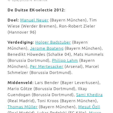
De Duitse EK-selectie 2012:
Doel:
Manuel Neuer
(Bayern München), Tim
Wiese (Werder Bremen), Ron-Robert Zieler
(Hannover 96)
Verdediging:
Holger Badstuber
(Bayern
München),
Jerome Boateng
(Bayern München),
Benedikt Höwedes (Schalke 04), Mats Hummels
(Borussia Dortmund),
Philipp Lahm
(Bayern
München),
Per Mertesacker
(Arsenal), Marcel
Schmelzer (Borussia Dortmund).
Middenveld:
Lars Bender (Bayer Leverkusen),
Mario Götze (Borussia Dortmund), Ilkay
Guendogan (Borussia Dortmund),
Sami Khedira
(Real Madrid), Toni Kroos (Bayern München),
Thomas Müller
(Bayern München),
Mesut Özil
(Real Madrid), Lukas Podolski (FC Köln),
Marco