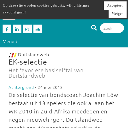
Op deze site worden cookies gebruikt, wilt u hiermee
Accepteer
akkoord gaan?
Weiger
Menu ↓
Duitslandweb
EK-selectie
Het favoriete basiselftal van
Duitslandweb
Achtergrond
- 24 mei 2012
De selectie van bondscoach Joachim Löw
bestaat uit 13 spelers die ook al aan het
WK 2010 in Zuid-Afrika meededen en
negen nieuwelingen. Duitslandweb
maakt een
Mannschaft
-selectie: de