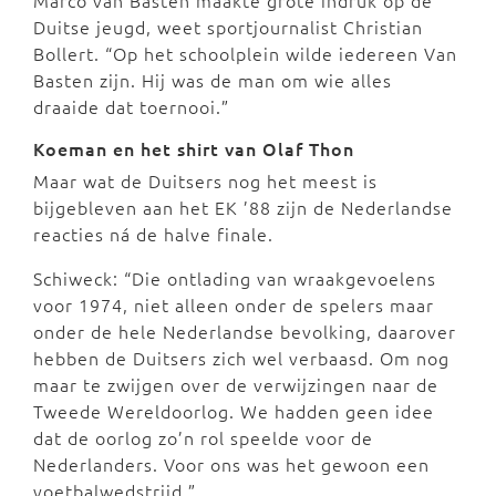
Marco van Basten maakte grote indruk op de
Duitse jeugd, weet sportjournalist Christian
Bollert. “Op het schoolplein wilde iedereen Van
Basten zijn. Hij was de man om wie alles
draaide dat toernooi.”
Koeman en het shirt van Olaf Thon
Maar wat de Duitsers nog het meest is
bijgebleven aan het EK ’88 zijn de Nederlandse
reacties ná de halve finale.
Schiweck: “Die ontlading van wraakgevoelens
voor 1974, niet alleen onder de spelers maar
onder de hele Nederlandse bevolking, daarover
hebben de Duitsers zich wel verbaasd. Om nog
maar te zwijgen over de verwijzingen naar de
Tweede Wereldoorlog. We hadden geen idee
dat de oorlog zo’n rol speelde voor de
Nederlanders. Voor ons was het gewoon een
voetbalwedstrijd.”