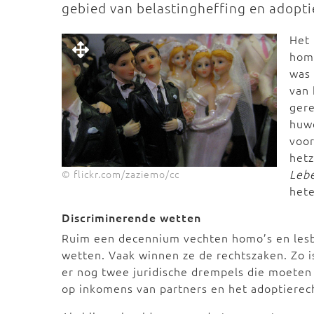
gebied van belastingheffing en adopti
Het
hom
was 
van 
gere
huwe
voo
hetz
Leb
© flickr.com/zaziemo/cc
hete
Discriminerende wetten
Ruim een decennium vechten homo’s en lesbo
wetten. Vaak winnen ze de rechtszaken. Zo is
er nog twee juridische drempels die moeten
op inkomens van partners en het adoptierec