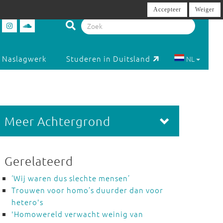
Accepteer
Weiger
Naslagwerk
Studeren in Duitsland
NL
Meer Achtergrond
Gerelateerd
‘Wij waren dus slechte mensen’
Trouwen voor homo’s duurder dan voor
hetero's
'Homowereld verwacht weinig van