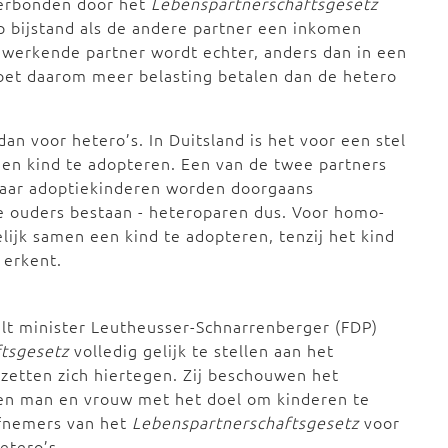
verbonden door het
Lebenspartnerschaftsgesetz
p bijstand als de andere partner een inkomen
 werkende partner wordt echter, anders dan in een
moet daarom meer belasting betalen dan de hetero
an voor hetero’s. In Duitsland is het voor een stel
een kind te adopteren. Een van de twee partners
 Maar adoptiekinderen worden doorgaans
ee ouders bestaan - heteroparen dus. Voor homo-
lijk samen een kind te adopteren, tenzij het kind
 erkent.
telt minister Leutheusser-Schnarrenberger (FDP)
tsgesetz
volledig gelijk te stellen aan het
zetten zich hiertegen. Zij beschouwen het
ssen man en vrouw met het doel om kinderen te
efnemers van het
Lebenspartnerschaftsgesetz
voor
etero’s.