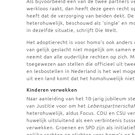
Als bijvoorbeeld een van de twee partners 
werkloos raakt, dan heeft deze geen recht o
heeft dat de verzorging van beiden dekt. De
heterohuwelijk, beschouwd als ‘single’ en 
in dezelfde situatie, schrijft Die Welt.
Het adoptierecht is voor homo’s ook anders d
van gelijk geslacht niet mogelijk om samen 
neemt dan alle ouderlijke rechten op zich.
toegewezen aan stellen die officieel uit tw
en lesbostellen in Nederland is het wel moge
uit een land komt dat het homohuwelijk niet
Kinderen verwekken
Naar aanleiding van het 10-jarig jubileum s
van Justitie voor om het
Lebenspartnerschaf
heterohuwelijk, aldus Focus. CDU en CSU ver
huwelijk uitsluitend als een verbintenis tu
verwekken. Groenen en SPD zijn als initiati
gelijke rechten en plichten voor homo’s en h