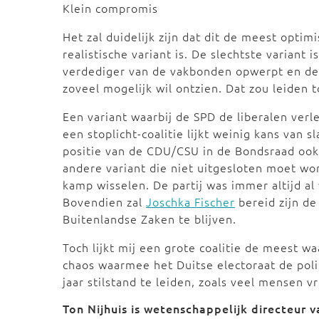
Klein compromis
Het zal duidelijk zijn dat dit de meest optim
realistische variant is. De slechtste variant 
verdediger van de vakbonden opwerpt en de
zoveel mogelijk wil ontzien. Dat zou leiden 
Een variant waarbij de SPD de liberalen ve
een stoplicht-coalitie lijkt weinig kans va
positie van de CDU/CSU in de Bondsraad ook
andere variant die niet uitgesloten moet wo
kamp wisselen. De partij was immer altijd a
Bovendien zal
Joschka Fischer
bereid zijn de
Buitenlandse Zaken te blijven.
Toch lijkt mij een grote coalitie de meest w
chaos waarmee het Duitse electoraat de polit
jaar stilstand te leiden, zoals veel mensen v
Ton Nijhuis is wetenschappelijk directeur 