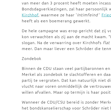
van meer dan 3 procent heeft moeten incass
Bondsdagverkiezingen, zal haar persoonlijk
Kirchhof
, waarmee ze haar '
Intimfeind
'
Frie
heeft als een boemerang gewerkt.
De hele campagne was erop gericht dat zij vo
kon verwachten als zij aan de macht kwam. “I
slogan. Na de verwarring over Kirchhofs
flat
meer. Dan maar liever een Schröder die ten
Zondebok
Binnen de CDU staan veel partijbaronnen en
Merkel als zondebok te slachtofferen en da
partij te vergroten. Dat kan natuurlijk niet 
vlucht naar voren onmiddellijk de vertrouwe
willen afvallen. Maar op termijn is haar pos
Wanneer de CDU/CSU bereid is zonder Merkel
het bondskanselierschap voor Schröder niet 