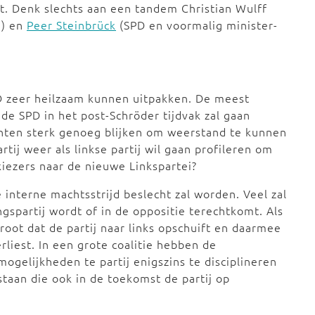
cht. Denk slechts aan een tandem Christian Wulff
n) en
Peer Steinbrück
(SPD en voormalig minister-
PD zeer heilzaam kunnen uitpakken. De meest
de SPD in het post-Schröder tijdvak zal gaan
hten sterk genoeg blijken om weerstand te kunnen
tij weer als linkse partij wil gaan profileren om
iezers naar de nieuwe Linkspartei?
 interne machtsstrijd beslecht zal worden. Veel zal
gspartij wordt of in de oppositie terechtkomt. Als
groot dat de partij naar links opschuift en daarmee
erliest. In een grote coalitie hebben de
gelijkheden te partij enigszins te disciplineren
taan die ook in de toekomst de partij op