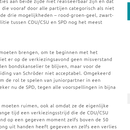
es aan beide zijde niet realiseerbaar zijn en dat
die vooraf door alle partijen categorisch als niet
de drie mogelijkheden – rood-groen-geel, zwart-
oalitie tussen CDU/CSU en SPD nog het meest
rs moeten brengen, om te beginnen met het
 liet er op de verkiezingsavond geen misverstand
ellen bondskanselier te blijven, maar voor de
eiding van Schröder niet acceptabel. Omgekeerd
m de rol te spelen van juniorpartner in een
eker nu de SPD, tegen alle voorspellingen in bijna
d moeten ruimen, ook al omdat ze de eigenlijke
lange tijd een verkiezingsstrijd die de CDU/CSU
stond op een gegeven moment zelfs boven de 50
rong uit handen heeft gegeven en zelfs een verlies