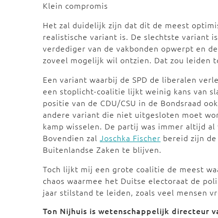
Klein compromis
Het zal duidelijk zijn dat dit de meest optim
realistische variant is. De slechtste variant 
verdediger van de vakbonden opwerpt en de
zoveel mogelijk wil ontzien. Dat zou leiden 
Een variant waarbij de SPD de liberalen ve
een stoplicht-coalitie lijkt weinig kans va
positie van de CDU/CSU in de Bondsraad ook
andere variant die niet uitgesloten moet wo
kamp wisselen. De partij was immer altijd a
Bovendien zal
Joschka Fischer
bereid zijn de
Buitenlandse Zaken te blijven.
Toch lijkt mij een grote coalitie de meest w
chaos waarmee het Duitse electoraat de polit
jaar stilstand te leiden, zoals veel mensen v
Ton Nijhuis is wetenschappelijk directeur 