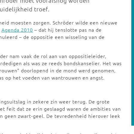
Schröder moet vooralsnog worden
idelijkheid troef.
jkheid moesten zorgen. Schröder wilde een nieuwe
a
Agenda 2010
– dat hij tenslotte pas na de
leerd – de oppositie een wisseling van de
öder nam vaak de rol aan van oppositieleider,
dedigen als was ze reeds bondskanselier. Het was
ertrouwen” doorlopend in de mond werd genomen,
 was op het voeden van wantrouwen en angst.
ingsuitslag in zekere zin weer terug. De grote
et feit dat ze erin geslaagd waren de ambities van
n geen zwart-geel. De tevredenheid hierover leek
.