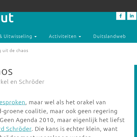
& Uitwisseling
Activiteiten
Duitslandweb
 uit de chaos
aos
rkel en Schröder
esproken
, maar wel als het orakel van
od-groene coalitie, maar ook geen regering
 Geen Agenda 2010, maar eigenlijk het liefst
rd Schröder
. Die kans is echter klein, want