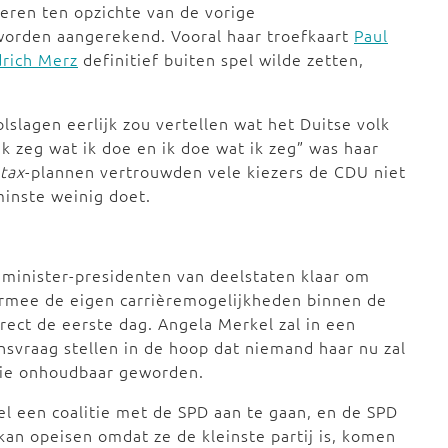
eren ten opzichte van de vorige
 worden aangerekend. Vooral haar troefkaart
Paul
drich Merz
definitief buiten spel wilde zetten,
lslagen eerlijk zou vertellen wat het Duitse volk
k zeg wat ik doe en ik doe wat ik zeg” was haar
 tax
-plannen vertrouwden vele kiezers de CDU niet
minste weinig doet.
 minister-presidenten van deelstaten klaar om
armee de eigen carrièremogelijkheden binnen de
direct de eerste dag. Angela Merkel zal in een
nsvraag stellen in de hoop dat niemand haar nu zal
itie onhoudbaar geworden.
 een coalitie met de SPD aan te gaan, en de SPD
kan opeisen omdat ze de kleinste partij is, komen