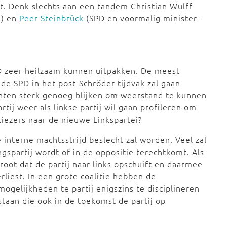
cht. Denk slechts aan een tandem Christian Wulff
n) en
Peer Steinbrück
(SPD en voormalig minister-
PD zeer heilzaam kunnen uitpakken. De meest
de SPD in het post-Schröder tijdvak zal gaan
hten sterk genoeg blijken om weerstand te kunnen
tij weer als linkse partij wil gaan profileren om
iezers naar de nieuwe Linkspartei?
 interne machtsstrijd beslecht zal worden. Veel zal
gspartij wordt of in de oppositie terechtkomt. Als
groot dat de partij naar links opschuift en daarmee
erliest. In een grote coalitie hebben de
gelijkheden te partij enigszins te disciplineren
taan die ook in de toekomst de partij op