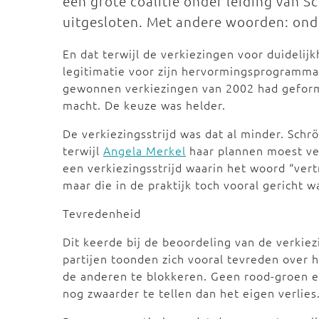
een grote coalitie onder leiding van 
uitgesloten. Met andere woorden: ondu
En dat terwijl de verkiezingen voor duideli
legitimatie voor zijn hervormingsprogramm
gewonnen verkiezingen van 2002 had geformu
macht. De keuze was helder.
De verkiezingsstrijd was dat al minder. Schr
terwijl
Angela Merkel
haar plannen moest ver
een verkiezingsstrijd waarin het woord “v
maar die in de praktijk toch vooral gericht
Tevredenheid
Dit keerde bij de beoordeling van de verkiez
partijen toonden zich vooral tevreden over h
de anderen te blokkeren. Geen rood-groen e
nog zwaarder te tellen dan het eigen verlies