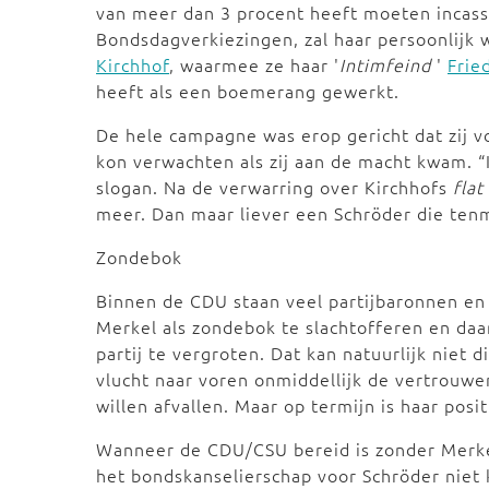
van meer dan 3 procent heeft moeten incass
Bondsdagverkiezingen, zal haar persoonlijk
Kirchhof
, waarmee ze haar '
Intimfeind
'
Frie
heeft als een boemerang gewerkt.
De hele campagne was erop gericht dat zij vo
kon verwachten als zij aan de macht kwam. “I
slogan. Na de verwarring over Kirchhofs
flat
meer. Dan maar liever een Schröder die ten
Zondebok
Binnen de CDU staan veel partijbaronnen en
Merkel als zondebok te slachtofferen en da
partij te vergroten. Dat kan natuurlijk niet 
vlucht naar voren onmiddellijk de vertrouwe
willen afvallen. Maar op termijn is haar pos
Wanneer de CDU/CSU bereid is zonder Merkel
het bondskanselierschap voor Schröder niet 