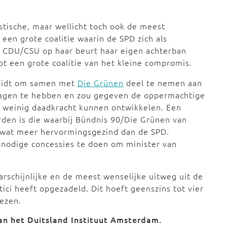
istische, maar wellicht toch ook de meest
is een grote coalitie waarin de SPD zich als
 CDU/CSU op haar beurt haar eigen achterban
tot een grote coalitie van het kleine compromis.
rleidt om samen met
Die Grünen
deel te nemen aan
n slagen te hebben en zou gegeven de oppermachtige
 weinig daadkracht kunnen ontwikkelen. Een
rden is die waarbij Bündnis 90/Die Grünen van
l wat meer hervormingsgezind dan de SPD.
 nodige concessies te doen om minister van
aarschijnlijke en de meest wenselijke uitweg uit de
ici heeft opgezadeld. Dit hoeft geenszins tot vier
rezen.
van het
Duitsland Instituut Amsterdam
.