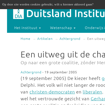
Op deze site worden cookies gebruikt, wilt u hiermee akkoord gaan?
Het instituut
Wetenschap
Onderwijs 
Home
Artikelen
Achtergrond
Een uitweg
Een uitweg uit de ch
Op naar een grote coalitie, zónder Me
Achtergrond
- 19 september 2005
(19 september 2005) De kiezer heeft
g
Delphi. Het volk wil niet langer de ro
van
christen-democraten
en
liberalen
.
wel het vertrouwde gezicht van
Gerha