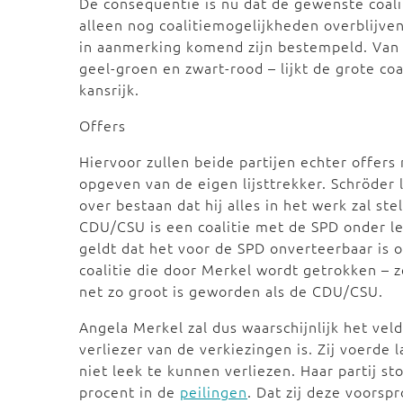
De consequentie is nu dat de gewenste coaliti
alleen nog coalitiemogelijkheden overblijven 
in aanmerking komend zijn bestempeld. Van 
geel-groen en zwart-rood – lijkt de grote c
kansrijk.
Offers
Hiervoor zullen beide partijen echter offe
opgeven van de eigen lijsttrekker. Schröder
over bestaan dat hij alles in het werk zal st
CDU/CSU is een coalitie met de SPD onder l
geldt dat het voor de SPD onverteerbaar is o
coalitie die door Merkel wordt getrokken – z
net zo groot is geworden als de CDU/CSU.
Angela Merkel zal dus waarschijnlijk het vel
verliezer van de verkiezingen is. Zij voerde 
niet leek te kunnen verliezen. Haar partij 
procent in de
peilingen
. Dat zij deze voorsp