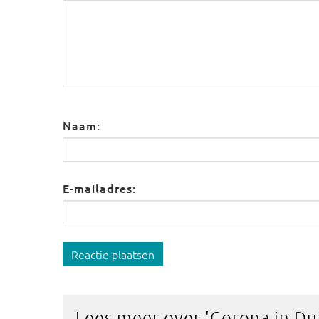
Naam:
E-mailadres:
Reactie plaatsen
Lees meer over '
Corona in Du