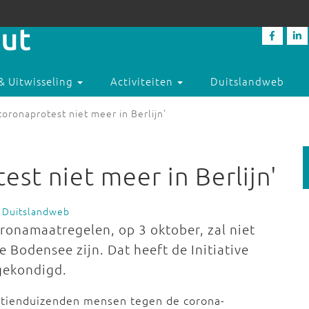
& Uitwisseling
Activiteiten
Duitslandweb
oronaprotest niet meer in Berlijn'
st niet meer in Berlijn'
 Duitslandweb
ronamaatregelen, op 3 oktober, zal niet
e Bodensee zijn. Dat heeft de Initiative
gekondigd.
 tienduizenden mensen tegen de corona-